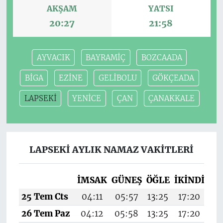
AKŞAM
YATSI
20:27
21:58
AYVACIK
BAYRAMİÇ
BOZCAADA
BİGA
EZİNE
GELİBOLU
GÖKÇEADA
LAPSEKİ
YENİCE
ÇAN
ÇANAKKALE
LAPSEKİ AYLIK NAMAZ VAKITLERI
İMSAK
GÜNEŞ
ÖĞLE
İKINDI
AK
25 Tem Cts
04:11
05:57
13:25
17:20
20
26 Tem Paz
04:12
05:58
13:25
17:20
20