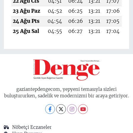
22 Ağu Cts
04:51
06:24
13:21
17:07
20
23 Ağu Paz
04:52
06:25
13:21
17:06
20
24 Ağu Pts
04:54
06:26
13:21
17:05
20
25 Ağu Sal
04:55
06:27
13:21
17:04
20
gaziantepdengecom, yepyeni temasıyla sizleri
buluştururken, sadelik ve modernizmi bir araya getiriyor.
Nöbetçi Eczaneler