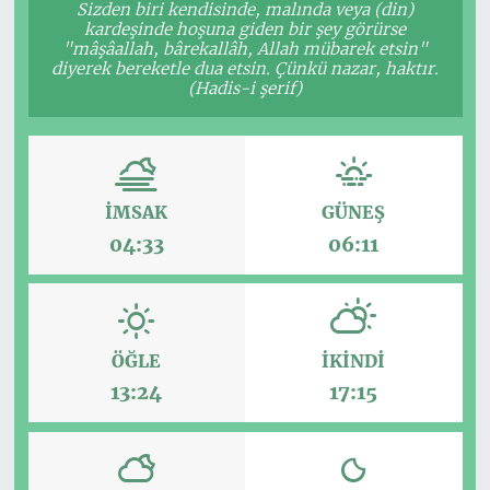
Sizden biri kendisinde, malında veya (din)
kardeşinde hoşuna giden bir şey görürse
"mâşâallah, bârekallâh, Allah mübarek etsin"
diyerek bereketle dua etsin. Çünkü nazar, haktır.
(Hadis-i şerif)
İMSAK
GÜNEŞ
04:33
06:11
ÖĞLE
İKINDI
13:24
17:15