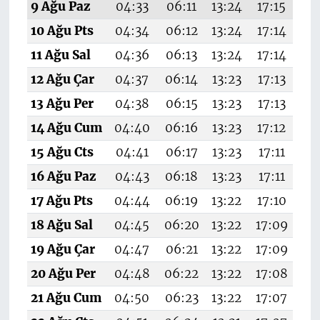
9 Ağu Paz
04:33
06:11
13:24
17:15
20
10 Ağu Pts
04:34
06:12
13:24
17:14
20
11 Ağu Sal
04:36
06:13
13:24
17:14
20
12 Ağu Çar
04:37
06:14
13:23
17:13
20
13 Ağu Per
04:38
06:15
13:23
17:13
20
14 Ağu Cum
04:40
06:16
13:23
17:12
20
15 Ağu Cts
04:41
06:17
13:23
17:11
20
16 Ağu Paz
04:43
06:18
13:23
17:11
20
17 Ağu Pts
04:44
06:19
13:22
17:10
20
18 Ağu Sal
04:45
06:20
13:22
17:09
20
19 Ağu Çar
04:47
06:21
13:22
17:09
20
20 Ağu Per
04:48
06:22
13:22
17:08
20
21 Ağu Cum
04:50
06:23
13:22
17:07
20