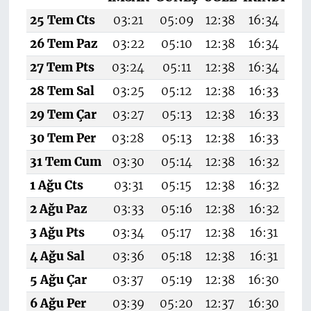
25 Tem Cts
03:21
05:09
12:38
16:34
19
26 Tem Paz
03:22
05:10
12:38
16:34
19
27 Tem Pts
03:24
05:11
12:38
16:34
19
28 Tem Sal
03:25
05:12
12:38
16:33
19
29 Tem Çar
03:27
05:13
12:38
16:33
19
30 Tem Per
03:28
05:13
12:38
16:33
19
31 Tem Cum
03:30
05:14
12:38
16:32
1
1 Ağu Cts
03:31
05:15
12:38
16:32
19
2 Ağu Paz
03:33
05:16
12:38
16:32
19
3 Ağu Pts
03:34
05:17
12:38
16:31
19
4 Ağu Sal
03:36
05:18
12:38
16:31
19
5 Ağu Çar
03:37
05:19
12:38
16:30
19
6 Ağu Per
03:39
05:20
12:37
16:30
19