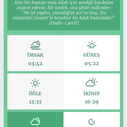
Kim bir hastayı veya Allah için sevdiği kardeşini
ziyaret ederse, bir melek, ona şöyle nidâ eder:
"Ne iyi yaptın, yürüdüğün yol ne hoş, (bu
ziyaretle) Cennet'te kendine bir köşk hazırladın!"
(Hadis-i şerif)
İMSAK
GÜNEŞ
03:42
05:22
ÖĞLE
İKINDI
12:37
16:29