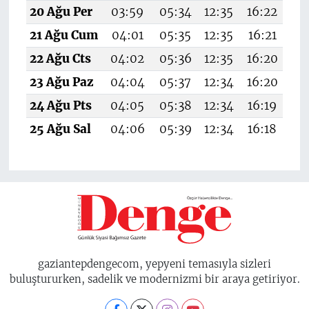
20 Ağu Per
03:59
05:34
12:35
16:22
19
21 Ağu Cum
04:01
05:35
12:35
16:21
19
22 Ağu Cts
04:02
05:36
12:35
16:20
19
23 Ağu Paz
04:04
05:37
12:34
16:20
1
24 Ağu Pts
04:05
05:38
12:34
16:19
19
25 Ağu Sal
04:06
05:39
12:34
16:18
1
gaziantepdengecom, yepyeni temasıyla sizleri
buluştururken, sadelik ve modernizmi bir araya getiriyor.