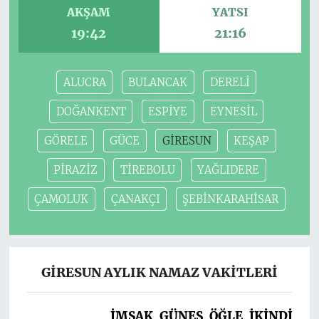
AKŞAM
YATSI
19:42
21:16
ALUCRA
BULANCAK
DERELİ
DOĞANKENT
ESPİYE
EYNESİL
GÖRELE
GÜCE
GİRESUN
KEŞAP
PİRAZİZ
TİREBOLU
YAĞLIDERE
ÇAMOLUK
ÇANAKÇI
ŞEBİNKARAHİSAR
GİRESUN AYLIK NAMAZ VAKITLERI
İMSAK
GÜNEŞ
ÖĞLE
İKINDI
AK