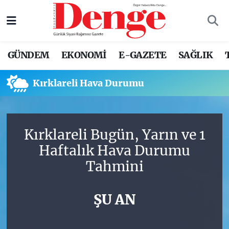
Nöbetçi Eczaneler
GÜNDEM
EKONOMİ
E-GAZETE
SAĞLIK
Hava Durumu
Kırklareli Hava Durumu
Trafik Durumu
Süper Lig Puan Durumu ve Fikstür
Kırklareli Bugün, Yarın ve 1
Tüm Manşetler
Haftalık Hava Durumu
Tahmini
Son Dakika Haberleri
Haber Arşivi
ŞU AN