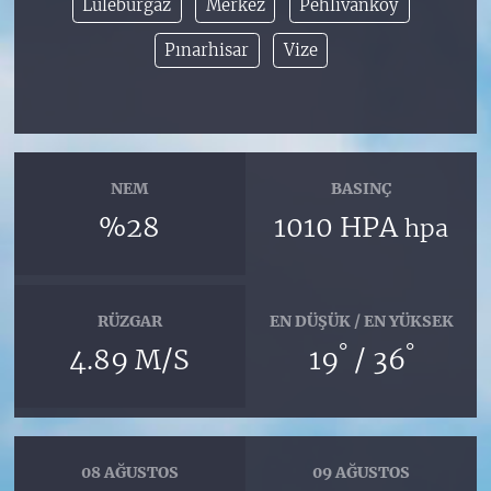
Lüleburgaz
Merkez
Pehlivanköy
Pınarhisar
Vize
NEM
BASINÇ
%28
1010 HPA
hpa
RÜZGAR
EN DÜŞÜK / EN YÜKSEK
°
°
4.89 M/S
19
/ 36
08 AĞUSTOS
09 AĞUSTOS