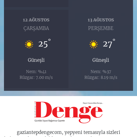
12 AĞUSTOS
13 AĞUSTOS
ÇARŞAMBA
PERŞEMBE
°
°
25
27
Güneşli
Güneşli
Nem: %41
Nem: %37
Rüzgar: 7.00 m/s
Rüzgar: 8.19 m/s
gaziantepdengecom, yepyeni temasıyla sizleri