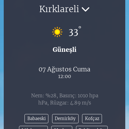
Kırklareli
°
33
Güneşli
07 Ağustos Cuma
12:00
Nem: %28, Basınç: 1010 hpa
hPa, Rüzgar: 4.89 m/s
Babaeski
Demirköy
Kofçaz