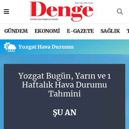
Nöbetçi Eczaneler
GÜNDEM
EKONOMİ
E-GAZETE
SAĞLIK
Hava Durumu
Yozgat Hava Durumu
Trafik Durumu
Süper Lig Puan Durumu ve Fikstür
Yozgat Bugün, Yarın ve 1
Tüm Manşetler
Haftalık Hava Durumu
Tahmini
Son Dakika Haberleri
Haber Arşivi
ŞU AN