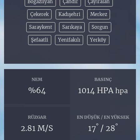
Boğazlıyan
Çandır
Çayıralan
Çekerek
Kadışehri
Merkez
Saraykent
Sarıkaya
Sorgun
Şefaatli
Yenifakılı
Yerköy
NEM
BASINÇ
%64
1014 HPA
hpa
RÜZGAR
EN DÜŞÜK / EN YÜKSEK
°
°
2.81 M/S
17
/ 28