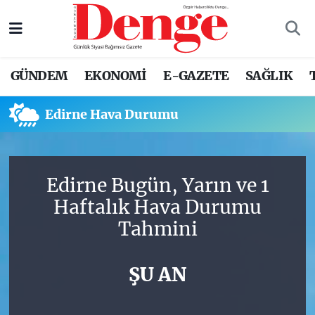
Nöbetçi Eczaneler
GÜNDEM
EKONOMİ
E-GAZETE
SAĞLIK
Hava Durumu
Edirne Hava Durumu
Trafik Durumu
Süper Lig Puan Durumu ve Fikstür
Edirne Bugün, Yarın ve 1
Tüm Manşetler
Haftalık Hava Durumu
Tahmini
Son Dakika Haberleri
Haber Arşivi
ŞU AN