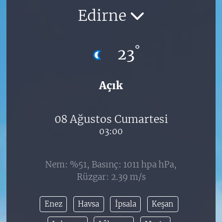
Edirne
°
23
Açık
08 Ağustos Cumartesi
03:00
Nem: %51, Basınç: 1011 hpa hPa,
Rüzgar: 2.39 m/s
Enez
Havsa
İpsala
Keşan