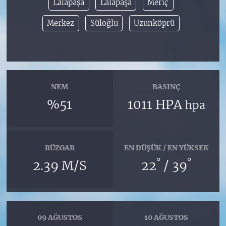
Lalapaşa
Lâlapaşa
Meriç
Merkez
Süloğlu
Uzunköprü
NEM
BASINÇ
%51
1011 HPA
hpa
RÜZGAR
EN DÜŞÜK / EN YÜKSEK
°
°
2.39 M/S
22
/ 39
09 AĞUSTOS
10 AĞUSTOS