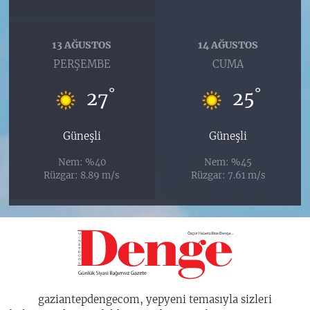
13 AĞUSTOS
14 AĞUSTOS
PERŞEMBE
CUMA
°
°
27
25
Güneşli
Güneşli
Nem: %40
Nem: %45
Rüzgar: 8.89 m/s
Rüzgar: 7.61 m/s
gaziantepdengecom, yepyeni temasıyla sizleri