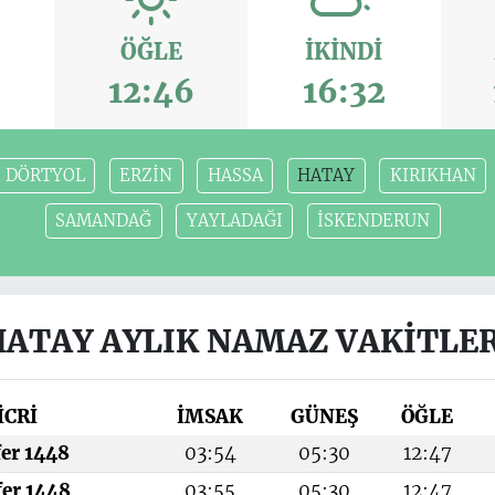
ÖĞLE
İKINDI
9
12:46
16:32
DÖRTYOL
ERZİN
HASSA
HATAY
KIRIKHAN
SAMANDAĞ
YAYLADAĞI
İSKENDERUN
HATAY AYLIK NAMAZ VAKITLER
İCRİ
İMSAK
GÜNEŞ
ÖĞLE
fer 1448
03:54
05:30
12:47
fer 1448
03:55
05:30
12:47