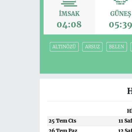
İMSAK
GÜNEŞ
04:08
05:3
ALTINÖZÜ
ARSUZ
BELEN
H
25 Tem Cts
11 Sa
26 Tem Paz
12 Sa