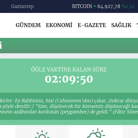
r
Gaziantep
BITCOIN
64.927,78
%1.32
DOLAR
47,5894
%0.08
GÜNDEM
EKONOMİ
E-GAZETE
SAĞLIK
EURO
55,0398
%-0.02
STERLİN
64,1581
%0.16
i
GRAM ALTIN
6527.85
%0.54
BİST100
13.703
%11
ÖĞLE VAKTINE KALAN SÜRE
02:09:50
ederler: Ey Rabbimiz, bizi (Cehennem'den) çıkar, (tekrar dün
ra şöyle denilir:) "Size, düşünecek bir kimsenin düşüneceği 
nem azâbından korkutan (peygamber) de geldi." (Fâtır Sûres