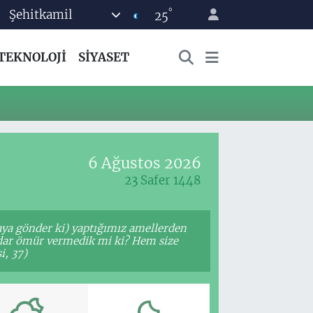
°
Şehitkamil
25
TEKNOLOJİ
SİYASET
6 Ağustos 2026
23 Safer 1448
yaya gönder ki) yaptığımız amellerden
kadar ömür vermedik mi ki? Hem size
i, 37)