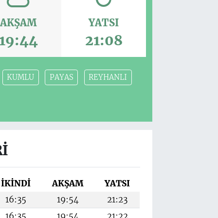
AKŞAM
YATSI
19:44
21:08
KUMLU
PAYAS
REYHANLI
I
İKINDI
AKŞAM
YATSI
16:35
19:54
21:23
16:35
19:54
21:22