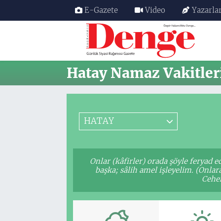
E-Gazete
Video
Yazarla
Nöbetçi Eczaneler
Hava Durumu
Hatay Namaz Vakitler
Trafik Durumu
Süper Lig Puan Durumu ve Fikstür
HATAY
Tüm Manşetler
Onlar (kâfirler) orada şöyle feryad 
Son Dakika Haberleri
başka; sâlih amel işleyelim. (Onla
Cehen
Haber Arşivi