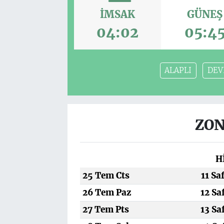
İMSAK
GÜNEŞ
04:02
05:4
ALAPLI
DEV
ZON
H
25 Tem Cts
11 Sa
26 Tem Paz
12 Sa
27 Tem Pts
13 Sa