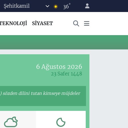
°
Şehitkamil
36
TEKNOLOJİ
SİYASET
6 Ağustos 2026
23 Safer 1448
z) sözden dilini tutan kimseye müjdeler