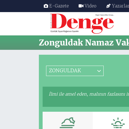
E-Gazete
Video
Yazarla
Nöbetçi Eczaneler
Hava Durumu
Zonguldak Namaz Vaki
Trafik Durumu
Süper Lig Puan Durumu ve Fikstür
ZONGULDAK
Tüm Manşetler
İlmi ile amel eden, malının fazlasını 
Son Dakika Haberleri
Haber Arşivi