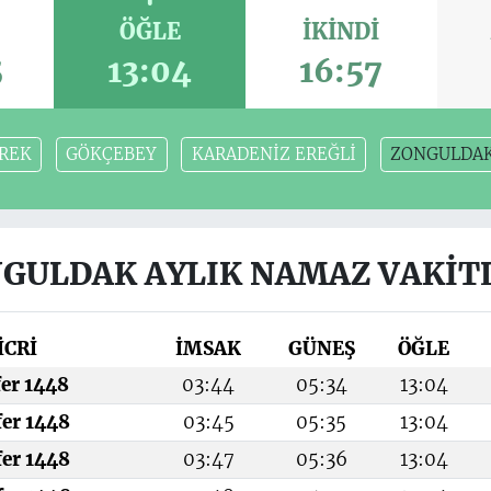
ÖĞLE
İKINDI
5
13:04
16:57
REK
GÖKÇEBEY
KARADENİZ EREĞLİ
ZONGULDA
GULDAK AYLIK NAMAZ VAKIT
İCRİ
İMSAK
GÜNEŞ
ÖĞLE
fer 1448
03:44
05:34
13:04
fer 1448
03:45
05:35
13:04
fer 1448
03:47
05:36
13:04