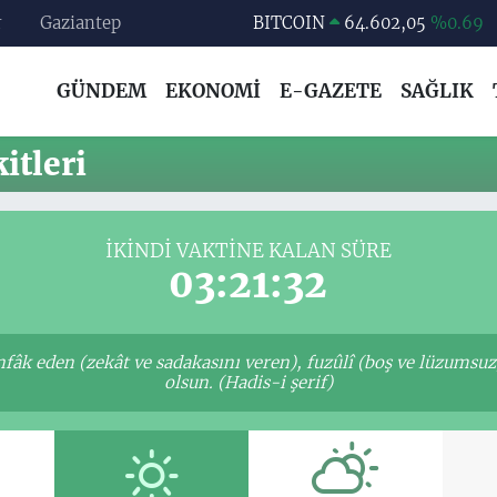
r
Gaziantep
BITCOIN
64.602,05
%0.69
DOLAR
47,5986
%0.06
GÜNDEM
EKONOMİ
E-GAZETE
SAĞLIK
EURO
55,0700
%0.1
STERLİN
64,2438
%0.21
tleri
GRAM ALTIN
6513.94
%0.32
BİST100
13.768
%48
İKINDI VAKTINE KALAN SÜRE
03:21:31
infâk eden (zekât ve sadakasını veren), fuzûlî (boş ve lüzumsu
olsun. (Hadis-i şerif)