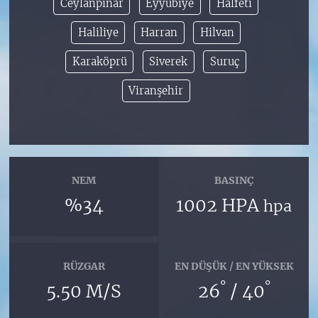
Ceylanpınar
Eyyübiye
Halfeti
Haliliye
Harran
Hilvan
Karaköprü
Siverek
Suruç
Viranşehir
NEM
BASINÇ
%34
1002 HPA
hpa
RÜZGAR
EN DÜŞÜK / EN YÜKSEK
°
°
5.50 M/S
26
/ 40