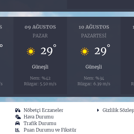
S
09 AĞUSTOS
10 AĞUSTOS
I
PAZAR
PAZARTESI
°
°
°
29
29
Güneşli
Güneşli
Nem: %42
Nem: %34
/s
Rüzgar: 5.50 m/s
Rüzgar: 6.39 m/s
R
Nöbetçi Eczaneler
Gizlilik Sözle
Hava Durumu
Trafik Durumu
Puan Durumu ve Fikstür