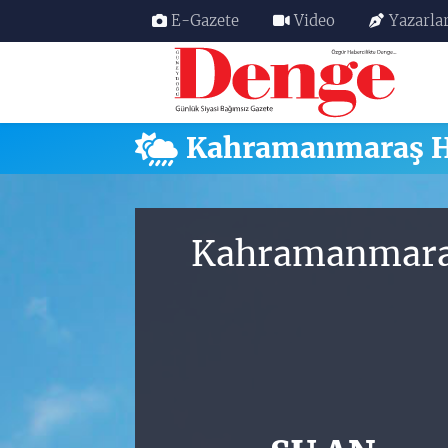
E-Gazete
Video
Yazarla
Nöbetçi Eczaneler
Hava Durumu
Kahramanmaraş 
Trafik Durumu
Süper Lig Puan Durumu ve Fikstür
Kahramanmaraş
Tüm Manşetler
Son Dakika Haberleri
Haber Arşivi