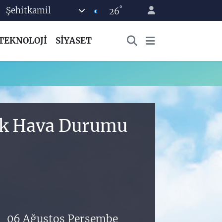
°
Şehitkamil
26
TEKNOLOJİ
SİYASET
ık Hava Durumu
06 Ağustos Perşembe