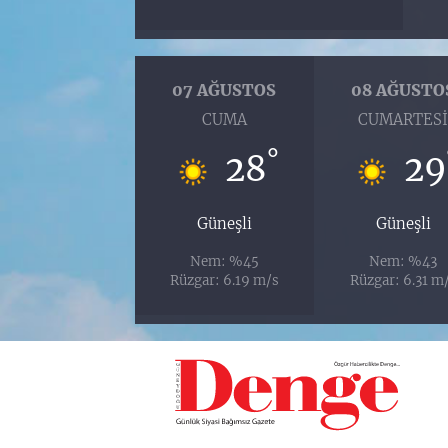
07 AĞUSTOS
08 AĞUSTO
CUMA
CUMARTES
°
28
29
Güneşli
Güneşli
Nem: %45
Nem: %43
Rüzgar: 6.19 m/s
Rüzgar: 6.31 m