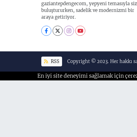
gaziantepdengecom, yepyeni temasıyla siz
buluştururken, sadelik ve modernizmi bir
araya getiriyor.
RSS
Copyright © 2023. Her hakkı sa
En iyi site deneyimi sağlamak için çere