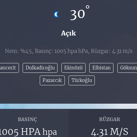
°
30
Açık
Nem: %45, Basınç: 1005 hpa hPa, Rüzgar: 4.31 m/s
ancerit
Dulkadiroğlu
Ekinözü
Elbistan
Göksu
Pazarcık
Türkoğlu
BASINÇ
RÜZGAR
1005 HPA
4.31 M/S
hpa