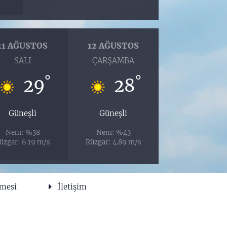
11 AĞUSTOS
12 AĞUSTOS
SALI
ÇARŞAMBA
°
°
29
28
Güneşli
Güneşli
Nem: %38
Nem: %43
üzgar: 6.19 m/s
Rüzgar: 4.89 m/s
şmesi
İletişim