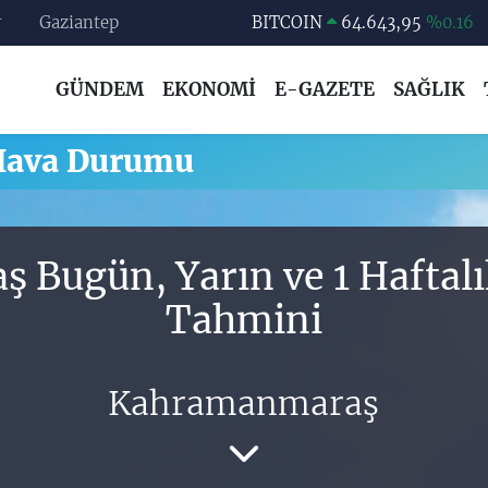
r
Gaziantep
BITCOIN
64.643,95
%0.16
DOLAR
47,6006
%0.06
GÜNDEM
EKONOMİ
E-GAZETE
SAĞLIK
EURO
55,0250
%0.02
STERLİN
64,2398
%0.2
Hava Durumu
GRAM ALTIN
6500.87
%0.12
BİST100
13.799
%70
 Bugün, Yarın ve 1 Haftal
Tahmini
Kahramanmaraş