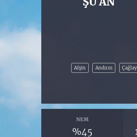
ŞU AN
Afşin
Andırın
Çağlay
NEM
%45