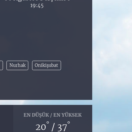
19:45
n
Nurhak
Onikişubat
EN DÜŞÜK / EN YÜKSEK
°
°
20
/ 37