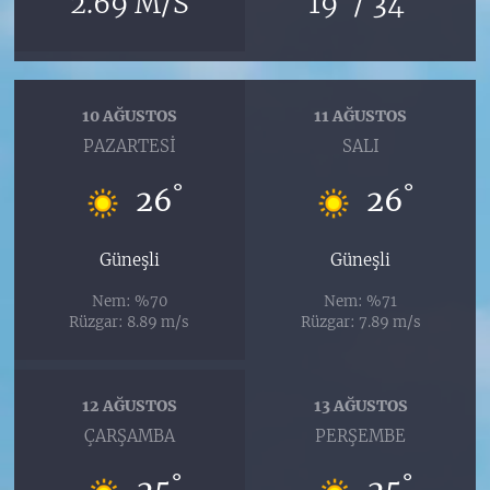
2.69 M/S
19
/ 34
10 AĞUSTOS
11 AĞUSTOS
PAZARTESI
SALI
°
°
26
26
Güneşli
Güneşli
Nem: %70
Nem: %71
Rüzgar: 8.89 m/s
Rüzgar: 7.89 m/s
12 AĞUSTOS
13 AĞUSTOS
ÇARŞAMBA
PERŞEMBE
°
°