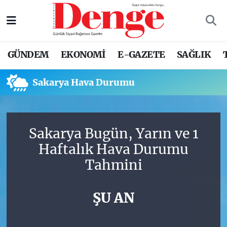
Nöbetçi Eczaneler
GÜNDEM
EKONOMİ
E-GAZETE
SAĞLIK
Hava Durumu
Sakarya Hava Durumu
Trafik Durumu
Süper Lig Puan Durumu ve Fikstür
Sakarya Bugün, Yarın ve 1
Tüm Manşetler
Haftalık Hava Durumu
Tahmini
Son Dakika Haberleri
Haber Arşivi
ŞU AN