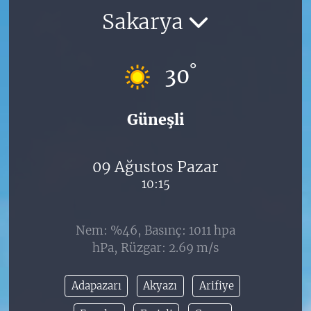
Sakarya
°
30
Güneşli
09 Ağustos Pazar
10:15
Nem: %46, Basınç: 1011 hpa
hPa, Rüzgar: 2.69 m/s
Adapazarı
Akyazı
Arifiye