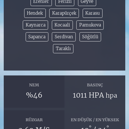
Erenler
Ferizli
Geyve
Hendek
Karapürçek
Karasu
Kaynarca
Kocaali
Pamukova
Sapanca
Serdivan
Söğütlü
Taraklı
NEM
BASINÇ
%46
1011 HPA
hpa
RÜZGAR
EN DÜŞÜK / EN YÜKSEK
°
°