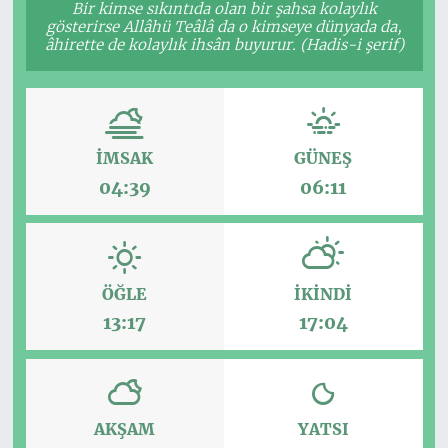
Bir kimse sıkıntıda olan bir şahsa kolaylık
gösterirse Allâhü Teâlâ da o kimseye dünyada da,
âhirette de kolaylık ihsân buyurur. (Hadis-i şerif)
İMSAK
GÜNEŞ
04:39
06:11
ÖĞLE
İKINDI
13:17
17:04
AKŞAM
YATSI