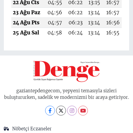
22 Ağu Cts
04:55
06:22
13:15
16:57
19
23 Ağu Paz
04:56
06:22
13:14
16:57
19
24 Ağu Pts
04:57
06:23
13:14
16:56
19
25 Ağu Sal
04:58
06:24
13:14
16:55
19
gaziantepdengecom, yepyeni temasıyla sizleri
buluştururken, sadelik ve modernizmi bir araya getiriyor.
Nöbetçi Eczaneler