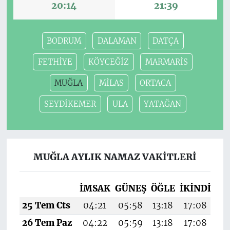
20:14
21:39
BODRUM
DALAMAN
DATÇA
FETHİYE
KÖYCEĞİZ
MARMARİS
MUĞLA
MİLAS
ORTACA
SEYDİKEMER
ULA
YATAĞAN
MUĞLA AYLIK NAMAZ VAKITLERI
İMSAK
GÜNEŞ
ÖĞLE
İKINDI
AK
25 Tem Cts
04:21
05:58
13:18
17:08
20
26 Tem Paz
04:22
05:59
13:18
17:08
20