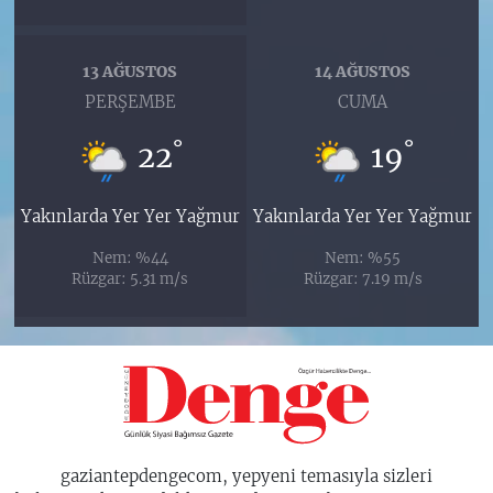
13 AĞUSTOS
14 AĞUSTOS
PERŞEMBE
CUMA
°
°
22
19
Yakınlarda Yer Yer Yağmur
Yakınlarda Yer Yer Yağmur
Nem: %44
Nem: %55
Rüzgar: 5.31 m/s
Rüzgar: 7.19 m/s
gaziantepdengecom, yepyeni temasıyla sizleri