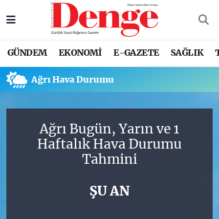
Nöbetçi Eczaneler
GÜNDEM
EKONOMİ
E-GAZETE
SAĞLIK
Hava Durumu
Ağrı Hava Durumu
Trafik Durumu
Süper Lig Puan Durumu ve Fikstür
Ağrı Bugün, Yarın ve 1
Tüm Manşetler
Haftalık Hava Durumu
Tahmini
Son Dakika Haberleri
Haber Arşivi
ŞU AN