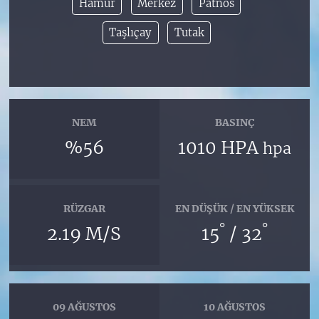
Hamur
Merkez
Patnos
Taşlıçay
Tutak
NEM
BASINÇ
%56
1010 HPA
hpa
RÜZGAR
EN DÜŞÜK / EN YÜKSEK
°
°
2.19 M/S
15
/ 32
09 AĞUSTOS
10 AĞUSTOS