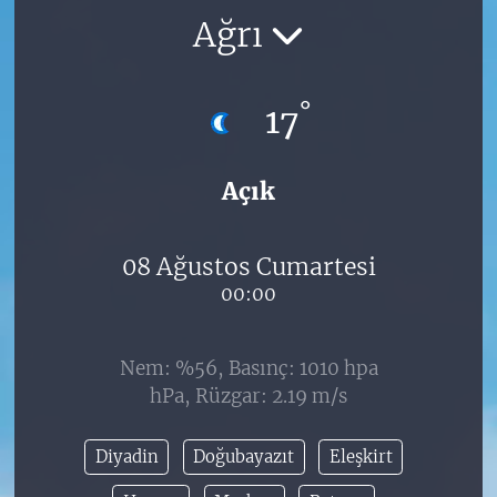
Ağrı
°
17
Açık
08 Ağustos Cumartesi
00:00
Nem: %56, Basınç: 1010 hpa
hPa, Rüzgar: 2.19 m/s
Diyadin
Doğubayazıt
Eleşkirt