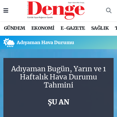
Nöbetçi Eczaneler
GÜNDEM
EKONOMİ
E-GAZETE
SAĞLIK
Hava Durumu
Adıyaman Hava Durumu
Trafik Durumu
Süper Lig Puan Durumu ve Fikstür
Adıyaman Bugün, Yarın ve 1
Tüm Manşetler
Haftalık Hava Durumu
Tahmini
Son Dakika Haberleri
Haber Arşivi
ŞU AN