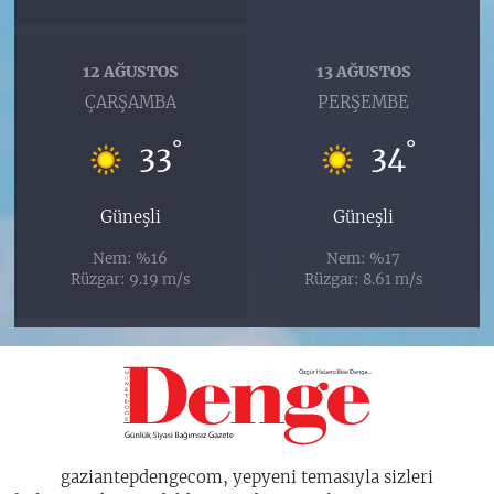
12 AĞUSTOS
13 AĞUSTOS
ÇARŞAMBA
PERŞEMBE
°
°
33
34
Güneşli
Güneşli
Nem: %16
Nem: %17
Rüzgar: 9.19 m/s
Rüzgar: 8.61 m/s
gaziantepdengecom, yepyeni temasıyla sizleri