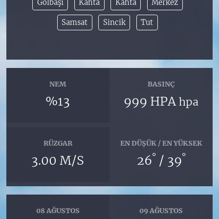
Gölbaşı
Kahta
Kâhta
Merkez
Samsat
Sincik
Tut
NEM
BASINÇ
%13
999 HPA
hpa
RÜZGAR
EN DÜŞÜK / EN YÜKSEK
°
°
3.00 M/S
26
/ 39
08 AĞUSTOS
09 AĞUSTOS