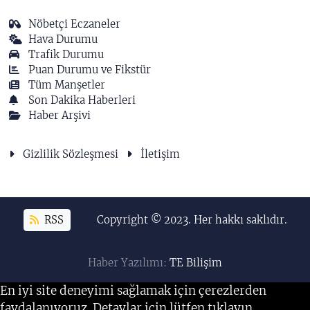
Nöbetçi Eczaneler
Hava Durumu
Trafik Durumu
Puan Durumu ve Fikstür
Tüm Manşetler
Son Dakika Haberleri
Haber Arşivi
Gizlilik Sözleşmesi
İletişim
RSS
Copyright © 2023. Her hakkı saklıdır.
Haber Yazılımı:
TE Bilişim
En iyi site deneyimi sağlamak için çerezlerden
faydalanıyoruz. Detaylar için lütfen tıklayın.