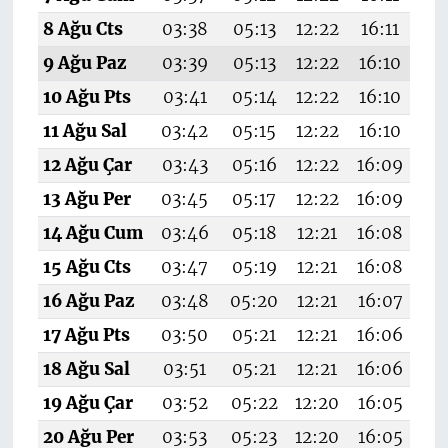
8 Ağu Cts
03:38
05:13
12:22
16:11
19
9 Ağu Paz
03:39
05:13
12:22
16:10
1
10 Ağu Pts
03:41
05:14
12:22
16:10
19
11 Ağu Sal
03:42
05:15
12:22
16:10
1
12 Ağu Çar
03:43
05:16
12:22
16:09
1
13 Ağu Per
03:45
05:17
12:22
16:09
1
14 Ağu Cum
03:46
05:18
12:21
16:08
1
15 Ağu Cts
03:47
05:19
12:21
16:08
1
16 Ağu Paz
03:48
05:20
12:21
16:07
1
17 Ağu Pts
03:50
05:21
12:21
16:06
1
18 Ağu Sal
03:51
05:21
12:21
16:06
1
19 Ağu Çar
03:52
05:22
12:20
16:05
19
20 Ağu Per
03:53
05:23
12:20
16:05
19