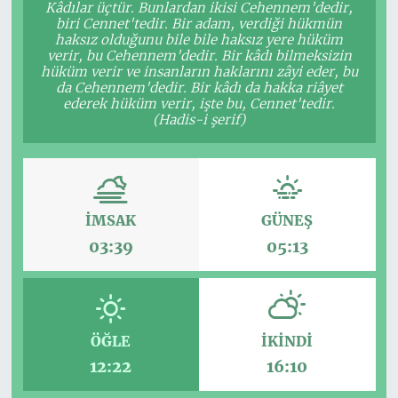
Kâdılar üçtür. Bunlardan ikisi Cehennem'dedir,
biri Cennet'tedir. Bir adam, verdiği hükmün
haksız olduğunu bile bile haksız yere hüküm
verir, bu Cehennem'dedir. Bir kâdı bilmeksizin
hüküm verir ve insanların haklarını zâyi eder, bu
da Cehennem'dedir. Bir kâdı da hakka riâyet
ederek hüküm verir, işte bu, Cennet'tedir.
(Hadis-i şerif)
İMSAK
GÜNEŞ
03:39
05:13
ÖĞLE
İKINDI
12:22
16:10