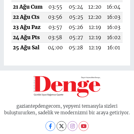
21 Ağu Cum
03:55
05:24
12:20
16:04
19
22 Ağu Cts
03:56
05:25
12:20
16:03
19
23 Ağu Paz
03:57
05:26
12:19
16:03
19
24 Ağu Pts
03:58
05:27
12:19
16:02
19
25 Ağu Sal
04:00
05:28
12:19
16:01
19
gaziantepdengecom, yepyeni temasıyla sizleri
buluştururken, sadelik ve modernizmi bir araya getiriyor.