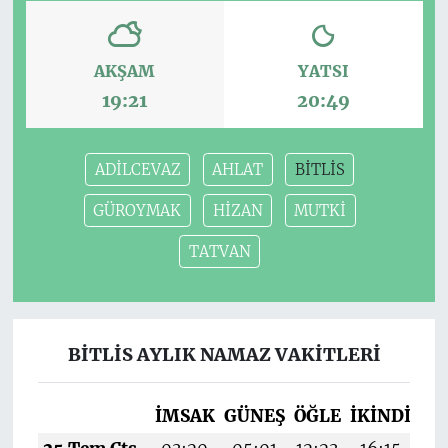
AKŞAM
YATSI
19:21
20:49
ADİLCEVAZ
AHLAT
BİTLİS
GÜROYMAK
HİZAN
MUTKİ
TATVAN
BİTLİS AYLIK NAMAZ VAKITLERI
İMSAK
GÜNEŞ
ÖĞLE
İKINDI
AK