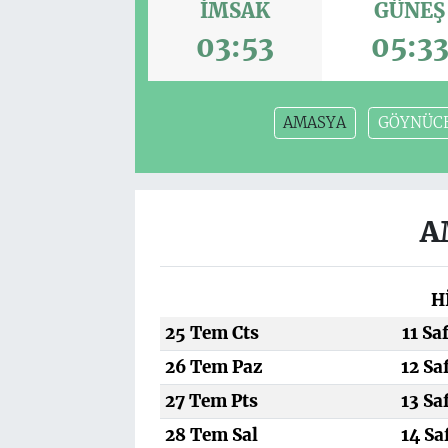
İMSAK
GÜNEŞ
03:53
05:3
AMASYA
GÖYNÜC
A
H
25 Tem Cts
11 Sa
26 Tem Paz
12 Sa
27 Tem Pts
13 Sa
28 Tem Sal
14 Sa