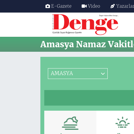
E-Gazete
Video
Yazarla
Nöbetçi Eczaneler
Hava Durumu
Amasya Namaz Vakitl
Trafik Durumu
Süper Lig Puan Durumu ve Fikstür
AMASYA
Tüm Manşetler
Son Dakika Haberleri
Haber Arşivi