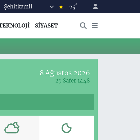
°
Şehitkamil
25
TEKNOLOJİ
SİYASET
8 Ağustos 2026
25 Safer 1448