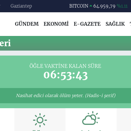
r
Gaziantep
BITCOIN
64.959,79
%1.11
DOLAR
47,7436
%0.18
GÜNDEM
EKONOMİ
E-GAZETE
SAĞLIK
EURO
55,2510
%0.32
STERLİN
64,4811
%0.38
eri
GRAM ALTIN
6660.55
%0.03
BİST100
13.779
%-14
ÖĞLE VAKTINE KALAN SÜRE
06:53:42
Nasihat edici olarak ölüm yeter. (Hadis-i şerif)