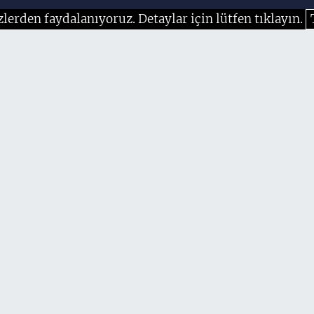
zlerden faydalanıyoruz. Detaylar için lütfen tıklayın.