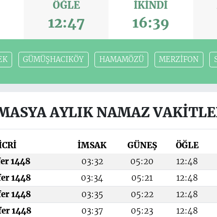
ÖĞLE
İKINDI
3
12:47
16:39
EK
GÜMÜŞHACIKÖY
HAMAMÖZÜ
MERZİFON
MASYA AYLIK NAMAZ VAKITLE
İCRİ
İMSAK
GÜNEŞ
ÖĞLE
fer 1448
03:32
05:20
12:48
fer 1448
03:34
05:21
12:48
fer 1448
03:35
05:22
12:48
fer 1448
03:37
05:23
12:48