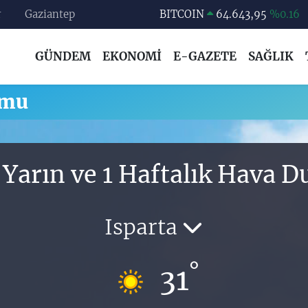
r
Gaziantep
BITCOIN
64.643,95
%0.16
DOLAR
47,6006
%0.06
GÜNDEM
EKONOMİ
E-GAZETE
SAĞLIK
EURO
55,0250
%0.02
STERLİN
64,2398
%0.2
umu
GRAM ALTIN
6513.94
%0.32
BİST100
13.768
%48
 Yarın ve 1 Haftalık Hava
Isparta
°
31