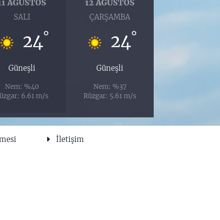
11 AĞUSTOS
12 AĞUSTOS
SALI
ÇARŞAMBA
°
°
24
24
Güneşli
Güneşli
Nem: %40
Nem: %37
üzgar: 6.61 m/s
Rüzgar: 5.61 m/s
şmesi
İletişim