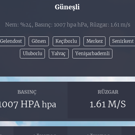
Güneşli
Nem: %24, Basınç: 1007 hpa hPa, Rüzgar: 1.61 m/s
Gelendost
Gönen
Keçiborlu
Merkez
Senirkent
Uluborlu
Yalvaç
Yenişarbademli
BASINÇ
RÜZGAR
1007 HPA
1.61 M/S
hpa