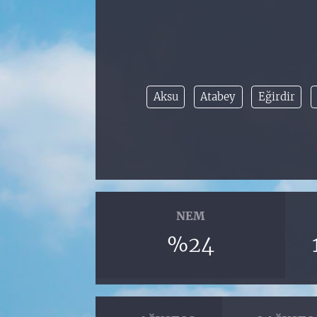
Aksu
Atabey
Eğirdir
NEM
%24