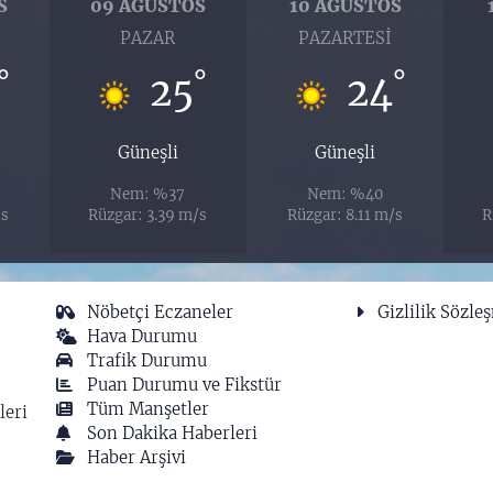
S
09 AĞUSTOS
10 AĞUSTOS
I
PAZAR
PAZARTESI
°
°
°
25
24
Güneşli
Güneşli
Nem: %37
Nem: %40
/s
Rüzgar: 3.39 m/s
Rüzgar: 8.11 m/s
R
Nöbetçi Eczaneler
Gizlilik Sözle
Hava Durumu
Trafik Durumu
Puan Durumu ve Fikstür
Tüm Manşetler
leri
Son Dakika Haberleri
Haber Arşivi