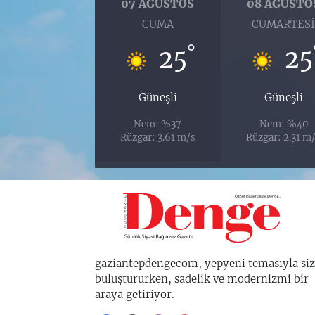
07 AĞUSTOS
08 AĞUSTO
CUMA
CUMARTES
°
25
25
Güneşli
Güneşli
Nem: %37
Nem: %40
Rüzgar: 3.61 m/s
Rüzgar: 2.31 m
gaziantepdengecom, yepyeni temasıyla siz
buluştururken, sadelik ve modernizmi bir
araya getiriyor.