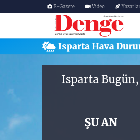
E-Gazete
Video
Yazarla
Nöbetçi Eczaneler
Hava Durumu
Isparta Hava Dur
Trafik Durumu
Süper Lig Puan Durumu ve Fikstür
Isparta Bugün,
Tüm Manşetler
Son Dakika Haberleri
ŞU AN
Haber Arşivi