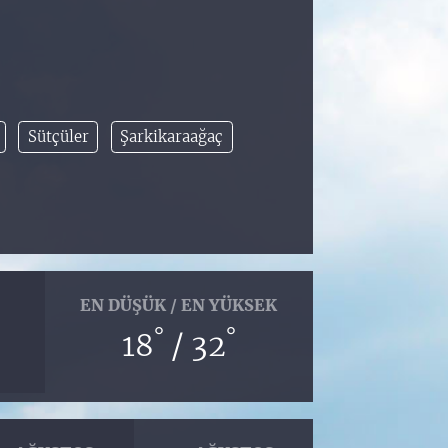
Sütçüler
Şarkikaraağaç
EN DÜŞÜK / EN YÜKSEK
°
°
18
/ 32