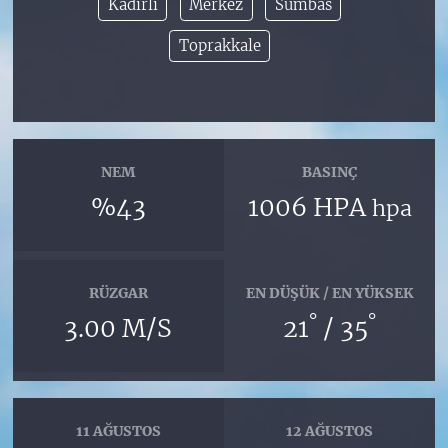
Kadirli
Merkez
Sumbas
Toprakkale
NEM
BASINÇ
%43
1006 HPA
hpa
RÜZGAR
EN DÜŞÜK / EN YÜKSEK
°
°
3.00 M/S
21
/ 35
11 AĞUSTOS
12 AĞUSTOS