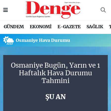
Nöbetçi Eczaneler
GÜNDEM
EKONOMİ
E-GAZETE
SAĞLIK
Hava Durumu
Osmaniye Hava Durumu
Trafik Durumu
Süper Lig Puan Durumu ve Fikstür
Osmaniye Bugün, Yarın ve 1
Tüm Manşetler
Haftalık Hava Durumu
Tahmini
Son Dakika Haberleri
Haber Arşivi
ŞU AN