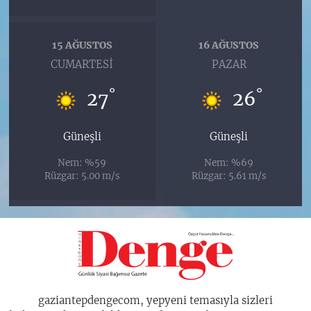
15 AĞUSTOS
16 AĞUSTOS
CUMARTESI
PAZAR
°
°
27
26
Güneşli
Güneşli
Nem: %59
Nem: %69
Rüzgar: 5.00 m/s
Rüzgar: 5.61 m/s
gaziantepdengecom, yepyeni temasıyla sizleri