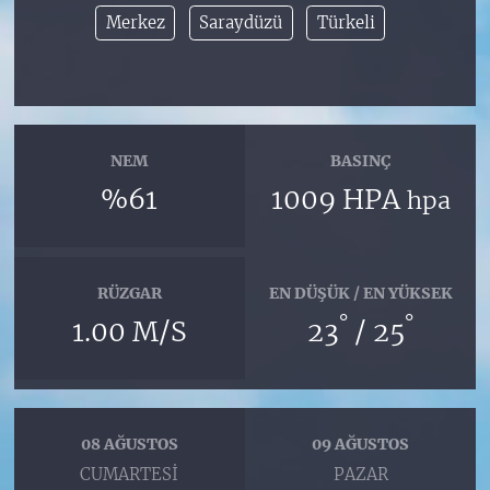
Merkez
Saraydüzü
Türkeli
NEM
BASINÇ
%61
1009 HPA
hpa
RÜZGAR
EN DÜŞÜK / EN YÜKSEK
°
°
1.00 M/S
23
/ 25
08 AĞUSTOS
09 AĞUSTOS
CUMARTESI
PAZAR