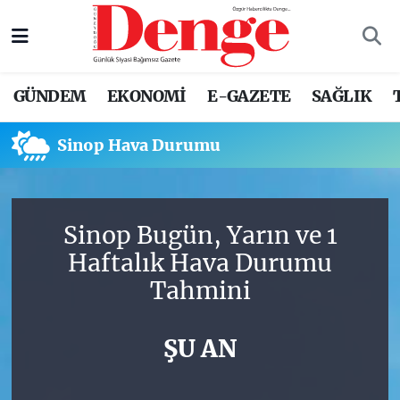
Nöbetçi Eczaneler
GÜNDEM
EKONOMİ
E-GAZETE
SAĞLIK
Hava Durumu
Sinop Hava Durumu
Trafik Durumu
Süper Lig Puan Durumu ve Fikstür
Sinop Bugün, Yarın ve 1
Tüm Manşetler
Haftalık Hava Durumu
Tahmini
Son Dakika Haberleri
Haber Arşivi
ŞU AN