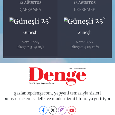
12 AĞUSTOS
13 AĞUSTOS
ÇARŞAMBA
PERŞEMBE
°
°
25
25
Güneşli
Güneşli
Nem: %75
Nem: %72
Rüzgar: 3.89 m/s
Rüzgar: 4.89 m/s
gaziantepdengecom, yepyeni temasıyla sizleri
buluştururken, sadelik ve modernizmi bir araya getiriyor.