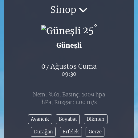
Sinop
°
25
Güneşli
07 Ağustos Cuma
09:30
Nem: %61, Basınç: 1009 hpa
hPa, Rüzgar: 1.00 m/s
Ayancık
Boyabat
Dikmen
Durağan
Erfelek
Gerze