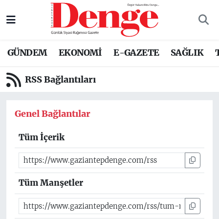
Nöbetçi Eczaneler
GÜNDEM
EKONOMİ
E-GAZETE
SAĞLIK
Hava Durumu
RSS Bağlantıları
Trafik Durumu
Süper Lig Puan Durumu ve Fikstür
Genel Bağlantılar
Tüm Manşetler
Tüm İçerik
Son Dakika Haberleri
Tüm Manşetler
Haber Arşivi