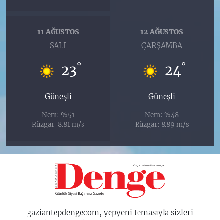
11 AĞUSTOS
12 AĞUSTOS
SALI
ÇARŞAMBA
°
°
23
24
Güneşli
Güneşli
Nem: %51
Nem: %48
Rüzgar: 8.81 m/s
Rüzgar: 8.89 m/s
gaziantepdengecom, yepyeni temasıyla sizleri