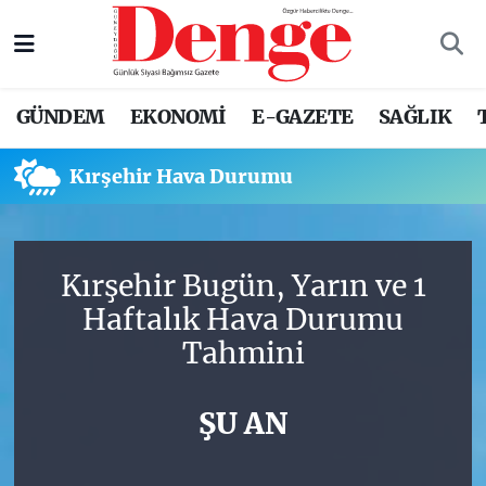
Nöbetçi Eczaneler
GÜNDEM
EKONOMİ
E-GAZETE
SAĞLIK
Hava Durumu
Kırşehir Hava Durumu
Trafik Durumu
Süper Lig Puan Durumu ve Fikstür
Kırşehir Bugün, Yarın ve 1
Tüm Manşetler
Haftalık Hava Durumu
Tahmini
Son Dakika Haberleri
Haber Arşivi
ŞU AN