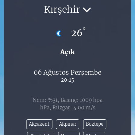
Kırşehir
°
26
Açık
06 Ağustos Perşembe
20:15
Nem: %31, Basınç: 1009 hpa
hPa, Rüzgar: 4.00 m/s
Akçakent
Akpınar
Boztepe