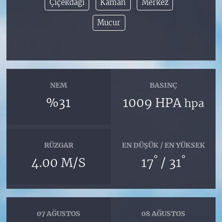
Çiçekdağı
Kaman
Merkez
Mucur
NEM
BASINÇ
%31
1009 HPA
hpa
RÜZGAR
EN DÜŞÜK / EN YÜKSEK
°
°
4.00 M/S
17
/ 31
07 AĞUSTOS
08 AĞUSTOS