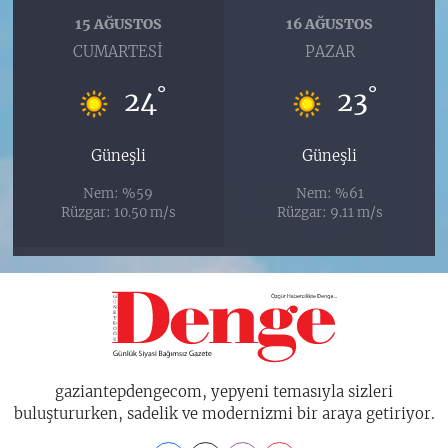
15 AĞUSTOS
16 AĞUSTOS
CUMARTESI
PAZAR
°
°
24
23
Güneşli
Güneşli
Nem: %59
Nem: %61
Rüzgar: 10.50 m/s
Rüzgar: 9.11 m/s
gaziantepdengecom, yepyeni temasıyla sizleri
buluştururken, sadelik ve modernizmi bir araya getiriyor.