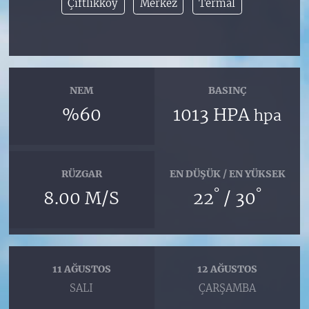
Çiftlikköy
Merkez
Termal
NEM
BASINÇ
%60
1013 HPA
hpa
RÜZGAR
EN DÜŞÜK / EN YÜKSEK
°
°
8.00 M/S
22
/ 30
11 AĞUSTOS
12 AĞUSTOS
SALI
ÇARŞAMBA