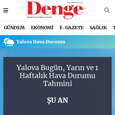
Nöbetçi Eczaneler
GÜNDEM
EKONOMİ
E-GAZETE
SAĞLIK
Hava Durumu
Yalova Hava Durumu
Trafik Durumu
Süper Lig Puan Durumu ve Fikstür
Yalova Bugün, Yarın ve 1
Tüm Manşetler
Haftalık Hava Durumu
Tahmini
Son Dakika Haberleri
Haber Arşivi
ŞU AN