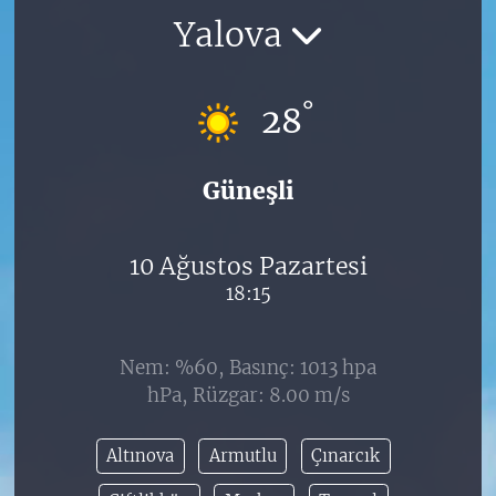
Yalova
°
28
Güneşli
10 Ağustos Pazartesi
18:15
Nem: %60, Basınç: 1013 hpa
hPa, Rüzgar: 8.00 m/s
Altınova
Armutlu
Çınarcık