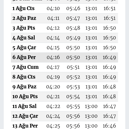
1 Ağu Cts
04:10
05:46
13:01
16:51
20
2 Ağu Paz
04:11
05:47
13:01
16:51
20
3 Ağu Pts
04:12
05:48
13:01
16:50
20
4 Ağu Sal
04:14
05:49
13:01
16:50
20
5 Ağu Çar
04:15
05:50
13:01
16:50
20
6 Ağu Per
04:16
05:50
13:01
16:49
20
7 Ağu Cum
04:17
05:51
13:01
16:49
20
8 Ağu Cts
04:19
05:52
13:01
16:49
20
9 Ağu Paz
04:20
05:53
13:01
16:48
19
10 Ağu Pts
04:21
05:54
13:01
16:48
19
11 Ağu Sal
04:22
05:55
13:00
16:47
19
12 Ağu Çar
04:24
05:56
13:00
16:47
19
13 Ağu Per
04:25
05:56
13:00
16:46
19