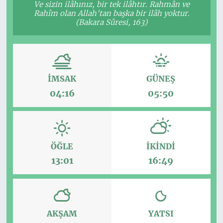
Ve sizin ilâhınız, bir tek ilâhtır. Rahmân ve
Rahîm olan Allah'tan başka bir ilâh yoktur.
(Bakara Sûresi, 163)
İMSAK
GÜNEŞ
04:16
05:50
ÖĞLE
İKINDI
13:01
16:49
AKŞAM
YATSI