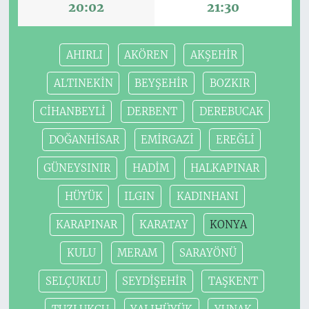
20:02
21:30
AHIRLI
AKÖREN
AKŞEHİR
ALTINEKİN
BEYŞEHİR
BOZKIR
CİHANBEYLİ
DERBENT
DEREBUCAK
DOĞANHİSAR
EMİRGAZİ
EREĞLİ
GÜNEYSINIR
HADİM
HALKAPINAR
HÜYÜK
ILGIN
KADINHANI
KARAPINAR
KARATAY
KONYA
KULU
MERAM
SARAYÖNÜ
SELÇUKLU
SEYDİŞEHİR
TAŞKENT