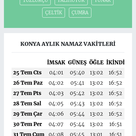
TUZLUKÇU
YALIHÜYÜK
YUNAK
ÇELTİK
ÇUMRA
KONYA AYLIK NAMAZ VAKITLERI
İMSAK
GÜNEŞ
ÖĞLE
İKINDI
AK
25 Tem Cts
04:01
05:40
13:02
16:52
20
26 Tem Paz
04:02
05:41
13:02
16:52
20
27 Tem Pts
04:03
05:42
13:02
16:52
2
28 Tem Sal
04:05
05:43
13:02
16:52
20
29 Tem Çar
04:06
05:44
13:02
16:52
20
30 Tem Per
04:07
05:44
13:02
16:51
20
31 Tem Cum
04:08
05:45
13:01
16:51
20