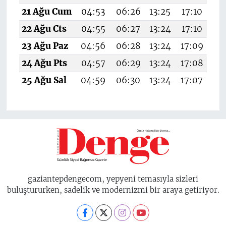
21 Ağu Cum
04:53
06:26
13:25
17:10
20
22 Ağu Cts
04:55
06:27
13:24
17:10
20
23 Ağu Paz
04:56
06:28
13:24
17:09
20
24 Ağu Pts
04:57
06:29
13:24
17:08
20
25 Ağu Sal
04:59
06:30
13:24
17:07
20
gaziantepdengecom, yepyeni temasıyla sizleri
buluştururken, sadelik ve modernizmi bir araya getiriyor.