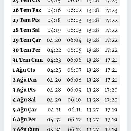
25 Tem Cts
04:15
06:01
13:28
17:23
20
26 Tem Paz
04:16
06:02
13:28
17:23
20
27 Tem Pts
04:18
06:03
13:28
17:22
20
28 Tem Sal
04:19
06:03
13:28
17:22
20
29 Tem Çar
04:20
06:04
13:28
17:22
20
30 Tem Per
04:22
06:05
13:28
17:22
20
31 Tem Cum
04:23
06:06
13:28
17:21
20
1 Ağu Cts
04:25
06:07
13:28
17:21
20
2 Ağu Paz
04:26
06:08
13:28
17:21
20
3 Ağu Pts
04:28
06:09
13:28
17:20
20
4 Ağu Sal
04:29
06:10
13:28
17:20
20
5 Ağu Çar
04:31
06:11
13:27
17:19
20
6 Ağu Per
04:32
06:12
13:27
17:19
20
7 Ağu Cum
04:34
06:13
13:27
17:19
20