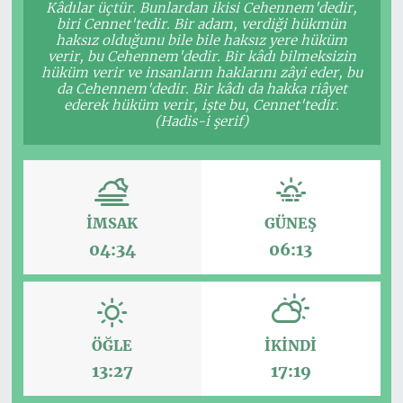
Kâdılar üçtür. Bunlardan ikisi Cehennem'dedir,
biri Cennet'tedir. Bir adam, verdiği hükmün
haksız olduğunu bile bile haksız yere hüküm
verir, bu Cehennem'dedir. Bir kâdı bilmeksizin
hüküm verir ve insanların haklarını zâyi eder, bu
da Cehennem'dedir. Bir kâdı da hakka riâyet
ederek hüküm verir, işte bu, Cennet'tedir.
(Hadis-i şerif)
İMSAK
GÜNEŞ
04:34
06:13
ÖĞLE
İKINDI
13:27
17:19