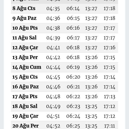
8 Ağu Cts
04:35
06:14
13:27
17:18
20
9 Ağu Paz
04:36
06:15
13:27
17:18
20
10 Ağu Pts
04:38
06:16
13:27
17:17
20
11 Ağu Sal
04:39
06:17
13:27
17:17
20
12 Ağu Çar
04:41
06:18
13:27
17:16
20
13 Ağu Per
04:42
06:18
13:26
17:15
20
14 Ağu Cum
04:44
06:19
13:26
17:15
20
15 Ağu Cts
04:45
06:20
13:26
17:14
20
16 Ağu Paz
04:46
06:21
13:26
17:14
20
17 Ağu Pts
04:48
06:22
13:26
17:13
20
18 Ağu Sal
04:49
06:23
13:25
17:12
20
19 Ağu Çar
04:51
06:24
13:25
17:12
20
20 Ağu Per
04:52
06:25
13:25
17:11
20