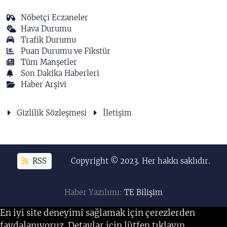
Nöbetçi Eczaneler
Hava Durumu
Trafik Durumu
Puan Durumu ve Fikstür
Tüm Manşetler
Son Dakika Haberleri
Haber Arşivi
Gizlilik Sözleşmesi
İletişim
RSS
Copyright © 2023. Her hakkı saklıdır.
Haber Yazılımı:
TE Bilişim
En iyi site deneyimi sağlamak için çerezlerden
faydalanıyoruz. Detaylar için lütfen tıklayın.