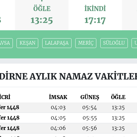
ÖĞLE
İKINDI
8
13:25
17:17
AVSA
KEŞAN
LALAPAŞA
MERİÇ
SÜLOĞLU
DİRNE AYLIK NAMAZ VAKITLE
İCRİ
İMSAK
GÜNEŞ
ÖĞLE
fer 1448
04:03
05:54
13:25
fer 1448
04:05
05:55
13:25
fer 1448
04:06
05:56
13:25