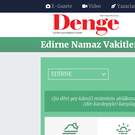
E-Gazete
Video
Yazarla
Nöbetçi Eczaneler
Hava Durumu
Edirne Namaz Vakitle
Trafik Durumu
Süper Lig Puan Durumu ve Fikstür
EDİRNE
Tüm Manşetler
(Şu dört şey kâmil) müminin ahlâkınd
Son Dakika Haberleri
(din kardeşiyle) karşıl
Haber Arşivi