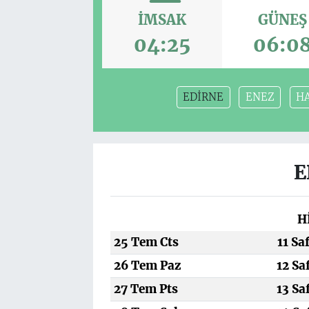
İMSAK
GÜNEŞ
04:25
06:0
EDİRNE
ENEZ
H
E
H
25 Tem Cts
11 Sa
26 Tem Paz
12 Sa
27 Tem Pts
13 Sa