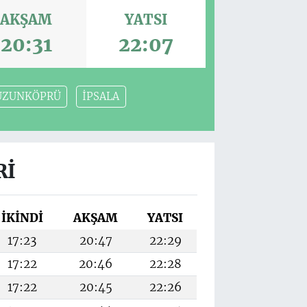
AKŞAM
YATSI
20:31
22:07
UZUNKÖPRÜ
İPSALA
RI
İKINDI
AKŞAM
YATSI
17:23
20:47
22:29
17:22
20:46
22:28
17:22
20:45
22:26