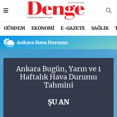
Nöbetçi Eczaneler
GÜNDEM
EKONOMİ
E-GAZETE
SAĞLIK
Hava Durumu
Ankara Hava Durumu
Trafik Durumu
Süper Lig Puan Durumu ve Fikstür
Ankara Bugün, Yarın ve 1
Tüm Manşetler
Haftalık Hava Durumu
Tahmini
Son Dakika Haberleri
Haber Arşivi
ŞU AN