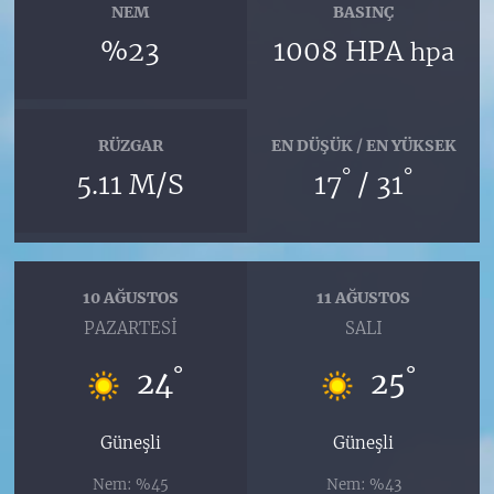
NEM
BASINÇ
%23
1008 HPA
hpa
RÜZGAR
EN DÜŞÜK / EN YÜKSEK
°
°
5.11 M/S
17
/ 31
10 AĞUSTOS
11 AĞUSTOS
PAZARTESI
SALI
°
°
24
25
Güneşli
Güneşli
Nem: %45
Nem: %43