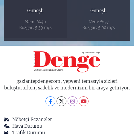
Güneşli
Güneşli
Nem: %40
Nem: %37
Rüzgar: 5.39 m/s
Rüzgar: 5.00 m/s
gaziantepdengecom, yepyeni temasıyla sizleri
buluştururken, sadelik ve modernizmi bir araya getiriyor.
Nöbetçi Eczaneler
Hava Durumu
Trafik Durumu