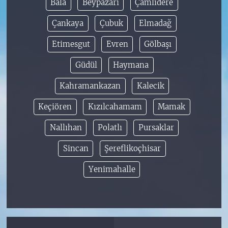
Bala
Beypazarı
Çamlıdere
Çankaya
Çubuk
Elmadağ
Etimesgut
Evren
Gölbaşı
Güdül
Haymana
Kahramankazan
Kalecik
Keçiören
Kızılcahamam
Mamak
Nallıhan
Polatlı
Pursaklar
Sincan
Şereflikoçhisar
Yenimahalle