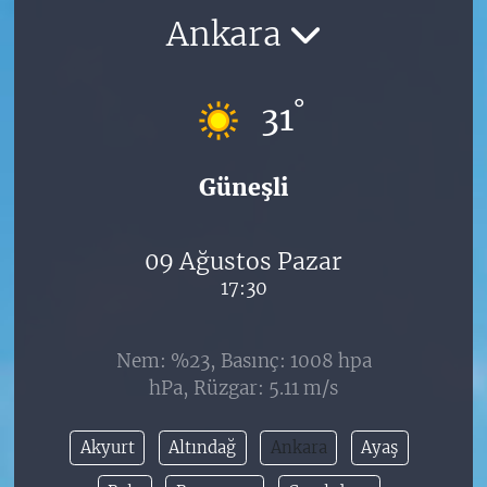
Ankara
°
31
Güneşli
09 Ağustos Pazar
17:30
Nem: %23, Basınç: 1008 hpa
hPa, Rüzgar: 5.11 m/s
Akyurt
Altındağ
Ankara
Ayaş