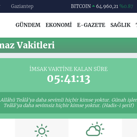
r
Gaziantep
BITCOIN
64.960,21
%0.87
DOLAR
47,7436
%0.18
GÜNDEM
EKONOMİ
E-GAZETE
SAĞLIK
EURO
55,2510
%0.32
STERLİN
64,4811
%0.38
az Vakitleri
GRAM ALTIN
6648.99
%2.59
BİST100
13.779
%-14
İMSAK VAKTINE KALAN SÜRE
05:41:12
Allâhü Teâlâ'ya daha sevimli hiçbir kimse yoktur. Günah işle
Teâlâ'ya daha sevimsiz hiçbir kimse yoktur. (Hadis-i şerif)