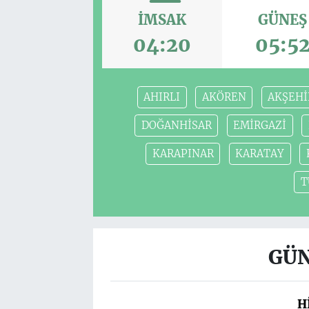
İMSAK
GÜNEŞ
04:20
05:5
AHIRLI
AKÖREN
AKŞEHİ
DOĞANHİSAR
EMİRGAZİ
KARAPINAR
KARATAY
T
GÜN
H