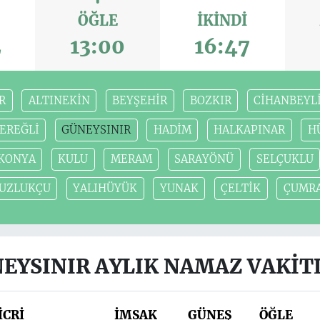
ÖĞLE
İKINDI
2
13:00
16:47
R
ALTINEKİN
BEYŞEHİR
BOZKIR
CİHANBEYL
EREĞLİ
GÜNEYSINIR
HADİM
HALKAPINAR
H
KONYA
KULU
MERAM
SARAYÖNÜ
SELÇUKLU
UZLUKÇU
YALIHÜYÜK
YUNAK
ÇELTİK
ÇUMR
EYSINIR AYLIK NAMAZ VAKIT
İCRİ
İMSAK
GÜNEŞ
ÖĞLE