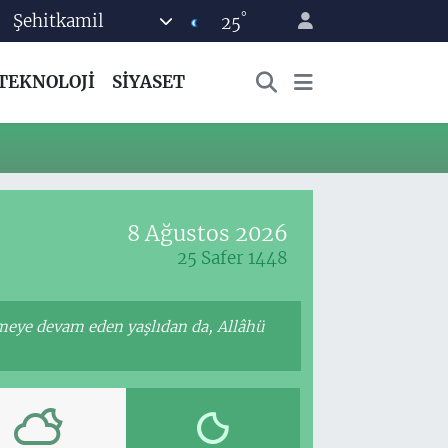
°
Şehitkamil
25
TEKNOLOJİ
SİYASET
8 Ağustos 2026
25 Safer 1448
meye devam eden yaşlıdan da, Allâhü