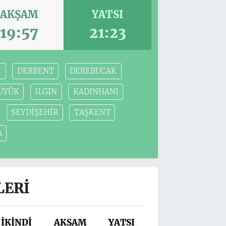
AKŞAM
YATSI
19:57
21:23
İ
DERBENT
DEREBUCAK
ÜYÜK
ILGIN
KADINHANI
SEYDİŞEHİR
TAŞKENT
A
LERI
İKINDI
AKŞAM
YATSI