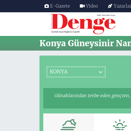
E-Gazete
Video
Yazarla
Nöbetçi Eczaneler
Hava Durumu
Konya Güneysinir Nam
Trafik Durumu
Süper Lig Puan Durumu ve Fikstür
KONYA
Tüm Manşetler
Günahlarından tevbe eden gençten, 
Son Dakika Haberleri
Haber Arşivi