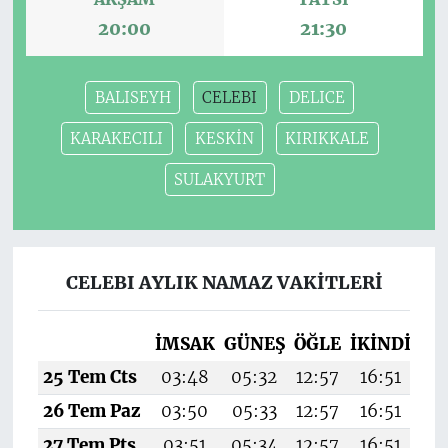
20:00
21:30
BALISEYH
CELEBI
DELICE
KARAKECILI
KESKİN
KIRIKKALE
SULAKYURT
CELEBI AYLIK NAMAZ VAKITLERI
İMSAK
GÜNEŞ
ÖĞLE
İKINDI
AK
25 Tem Cts
03:48
05:32
12:57
16:51
20
26 Tem Paz
03:50
05:33
12:57
16:51
20
27 Tem Pts
03:51
05:34
12:57
16:51
2