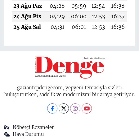
23 Ağu Paz
04:28
05:59
12:54
16:38
19
24 Ağu Pts
04:29
06:00
12:53
16:37
19
25 Ağu Sal
04:31
06:01
12:53
16:36
19
gaziantepdengecom, yepyeni temasıyla sizleri
buluştururken, sadelik ve modernizmi bir araya getiriyor.
Nöbetçi Eczaneler
Hava Durumu