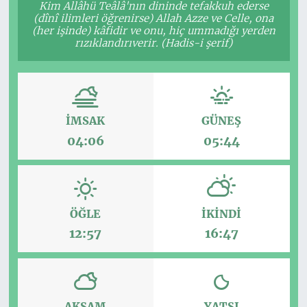
Kim Allâhü Teâlâ'nın dininde tefakkuh ederse
(dînî ilimleri öğrenirse) Allah Azze ve Celle, ona
(her işinde) kâfidir ve onu, hiç ummadığı yerden
rızıklandırıverir. (Hadis-i şerif)
İMSAK
GÜNEŞ
04:06
05:44
ÖĞLE
İKINDI
12:57
16:47
AKŞAM
YATSI