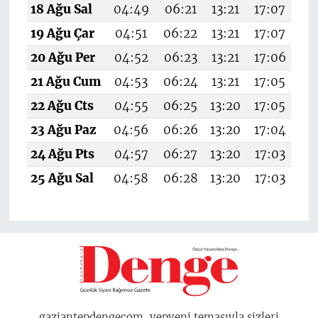
18 Ağu Sal
04:49
06:21
13:21
17:07
20
19 Ağu Çar
04:51
06:22
13:21
17:07
20
20 Ağu Per
04:52
06:23
13:21
17:06
20
21 Ağu Cum
04:53
06:24
13:21
17:05
20
22 Ağu Cts
04:55
06:25
13:20
17:05
20
23 Ağu Paz
04:56
06:26
13:20
17:04
20
24 Ağu Pts
04:57
06:27
13:20
17:03
20
25 Ağu Sal
04:58
06:28
13:20
17:03
20
gaziantepdengecom, yepyeni temasıyla sizleri