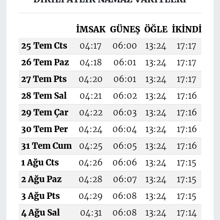
İMSAK
GÜNEŞ
ÖĞLE
İKINDI
AK
25 Tem Cts
04:17
06:00
13:24
17:17
20
26 Tem Paz
04:18
06:01
13:24
17:17
20
27 Tem Pts
04:20
06:01
13:24
17:17
20
28 Tem Sal
04:21
06:02
13:24
17:16
20
29 Tem Çar
04:22
06:03
13:24
17:16
20
30 Tem Per
04:24
06:04
13:24
17:16
20
31 Tem Cum
04:25
06:05
13:24
17:16
20
1 Ağu Cts
04:26
06:06
13:24
17:15
20
2 Ağu Paz
04:28
06:07
13:24
17:15
20
3 Ağu Pts
04:29
06:08
13:24
17:15
20
4 Ağu Sal
04:31
06:08
13:24
17:14
20