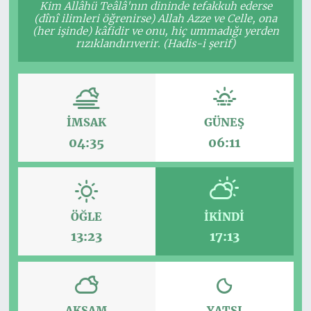
Kim Allâhü Teâlâ'nın dininde tefakkuh ederse
(dînî ilimleri öğrenirse) Allah Azze ve Celle, ona
(her işinde) kâfidir ve onu, hiç ummadığı yerden
rızıklandırıverir. (Hadis-i şerif)
İMSAK
GÜNEŞ
04:35
06:11
ÖĞLE
İKINDI
13:23
17:13
AKŞAM
YATSI