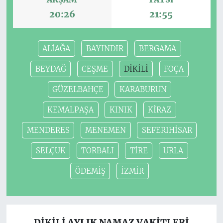
20:26
21:55
ALİAĞA
BAYINDIR
BERGAMA
BEYDAĞ
CEŞME
DİKİLİ
FOÇA
GÜZELBAHÇE
KARABURUN
KEMALPAŞA
KINIK
KİRAZ
MENDERES
MENEMEN
SEFERIHİSAR
SELÇUK
TORBALI
TİRE
URLA
ÖDEMİŞ
İZMİR
DİKİLİ AYLIK NAMAZ VAKITLERI