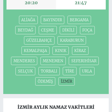
20:20
21:47
ALİAĞA
BAYINDIR
BERGAMA
BEYDAĞ
CEŞME
DİKİLİ
FOÇA
GÜZELBAHÇE
KARABURUN
KEMALPAŞA
KINIK
KİRAZ
MENDERES
MENEMEN
SEFERIHİSAR
SELÇUK
TORBALI
TİRE
URLA
ÖDEMİŞ
İZMİR
İZMİR AYLIK NAMAZ VAKITLERI