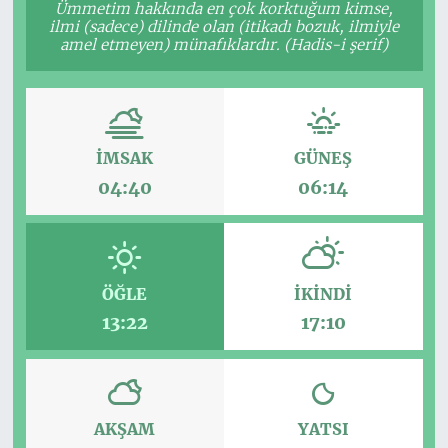
Ümmetim hakkında en çok korktuğum kimse,
ilmi (sadece) dilinde olan (itikadı bozuk, ilmiyle
amel etmeyen) münafıklardır. (Hadis-i şerif)
İMSAK
GÜNEŞ
04:40
06:14
ÖĞLE
İKINDI
13:22
17:10
AKŞAM
YATSI