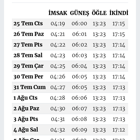
İMSAK
GÜNEŞ
ÖĞLE
İKINDI
AK
25 Tem Cts
04:19
06:00
13:23
17:15
20
26 Tem Paz
04:21
06:01
13:23
17:15
20
27 Tem Pts
04:22
06:02
13:23
17:14
20
28 Tem Sal
04:23
06:03
13:23
17:14
20
29 Tem Çar
04:25
06:04
13:23
17:14
20
30 Tem Per
04:26
06:05
13:23
17:14
20
31 Tem Cum
04:27
06:05
13:23
17:13
20
1 Ağu Cts
04:28
06:06
13:23
17:13
20
2 Ağu Paz
04:30
06:07
13:23
17:13
20
3 Ağu Pts
04:31
06:08
13:23
17:13
20
4 Ağu Sal
04:32
06:09
13:23
17:12
20