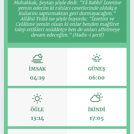
Muhakkak, Şeytan şöyle dedi: "Yâ Rabbi! İzzetine
yemin ederim ki ruhları cesetlerinde oldukça
kullarını saptırmaktan geri durmayacağım."
Allâhü Teâlâ ise şöyle buyurdu: "İzzetim ve
Celâlime yemin olsun ki onlar benden mağfiret
talep ettikleri müddetçe ben de onları affetmeye
devam edeceğim." (Hadis-i şerif)
İMSAK
GÜNEŞ
04:19
06:00
ÖĞLE
İKINDI
13:14
17:05