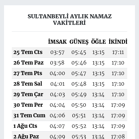
SULTANBEYLİ AYLIK NAMAZ
VAKITLERI
İMSAK
GÜNEŞ
ÖĞLE
İKINDI
AK
25 Tem Cts
03:57
05:45
13:15
17:11
20
26 Tem Paz
03:58
05:46
13:15
17:10
20
27 Tem Pts
04:00
05:47
13:15
17:10
20
28 Tem Sal
04:01
05:48
13:15
17:10
20
29 Tem Çar
04:03
05:49
13:14
17:10
20
30 Tem Per
04:04
05:50
13:14
17:09
20
31 Tem Cum
04:06
05:51
13:14
17:09
20
1 Ağu Cts
04:07
05:52
13:14
17:09
20
2 Ağu Paz
04:09
05:53
13:14
17:08
20