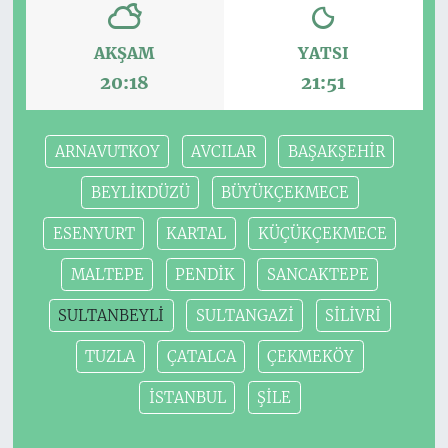
AKŞAM
YATSI
20:18
21:51
ARNAVUTKOY
AVCILAR
BAŞAKŞEHİR
BEYLİKDÜZÜ
BÜYÜKÇEKMECE
ESENYURT
KARTAL
KÜÇÜKÇEKMECE
MALTEPE
PENDİK
SANCAKTEPE
SULTANBEYLİ
SULTANGAZİ
SİLİVRİ
TUZLA
ÇATALCA
ÇEKMEKÖY
İSTANBUL
ŞİLE