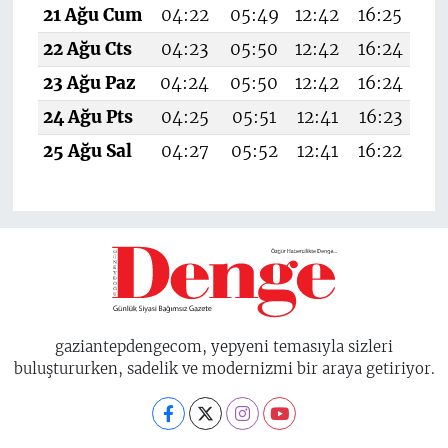
21 Ağu Cum
04:22
05:49
12:42
16:25
19
22 Ağu Cts
04:23
05:50
12:42
16:24
19
23 Ağu Paz
04:24
05:50
12:42
16:24
19
24 Ağu Pts
04:25
05:51
12:41
16:23
19
25 Ağu Sal
04:27
05:52
12:41
16:22
19
gaziantepdengecom, yepyeni temasıyla sizleri
buluştururken, sadelik ve modernizmi bir araya getiriyor.