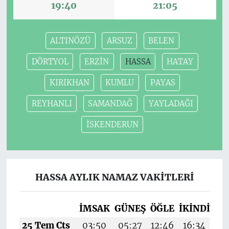
19:40
21:05
ALTINÖZÜ
ARSUZ
BELEN
DÖRTYOL
ERZİN
HASSA
HATAY
KIRIKHAN
KUMLU
PAYAS
REYHANLI
SAMANDAĞ
YAYLADAĞI
İSKENDERUN
HASSA AYLIK NAMAZ VAKITLERI
İMSAK
GÜNEŞ
ÖĞLE
İKINDI
AK
25 Tem Cts
03:50
05:27
12:46
16:34
19