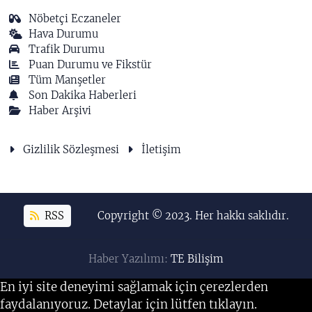
Nöbetçi Eczaneler
Hava Durumu
Trafik Durumu
Puan Durumu ve Fikstür
Tüm Manşetler
Son Dakika Haberleri
Haber Arşivi
Gizlilik Sözleşmesi
İletişim
RSS
Copyright © 2023. Her hakkı saklıdır.
Haber Yazılımı:
TE Bilişim
En iyi site deneyimi sağlamak için çerezlerden
faydalanıyoruz. Detaylar için lütfen tıklayın.