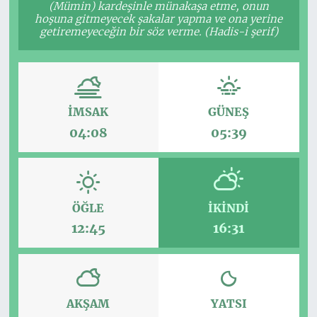
(Mümin) kardeşinle münakaşa etme, onun
hoşuna gitmeyecek şakalar yapma ve ona yerine
getiremeyeceğin bir söz verme. (Hadis-i şerif)
İMSAK
GÜNEŞ
04:08
05:39
ÖĞLE
İKINDI
12:45
16:31
AKŞAM
YATSI