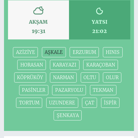
AKŞAM
YATSI
19:31
21:02
AZİZİYE
AŞKALE
ERZURUM
HINIS
HORASAN
KARAYAZI
KARAÇOBAN
KÖPRÜKÖY
NARMAN
OLTU
OLUR
PASİNLER
PAZARYOLU
TEKMAN
TORTUM
UZUNDERE
ÇAT
İSPİR
ŞENKAYA