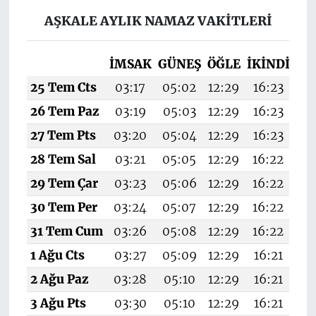
AŞKALE AYLIK NAMAZ VAKITLERI
İMSAK
GÜNEŞ
ÖĞLE
İKINDI
AK
25 Tem Cts
03:17
05:02
12:29
16:23
19
26 Tem Paz
03:19
05:03
12:29
16:23
19
27 Tem Pts
03:20
05:04
12:29
16:23
19
28 Tem Sal
03:21
05:05
12:29
16:22
19
29 Tem Çar
03:23
05:06
12:29
16:22
19
30 Tem Per
03:24
05:07
12:29
16:22
1
31 Tem Cum
03:26
05:08
12:29
16:22
19
1 Ağu Cts
03:27
05:09
12:29
16:21
19
2 Ağu Paz
03:28
05:10
12:29
16:21
19
3 Ağu Pts
03:30
05:10
12:29
16:21
19