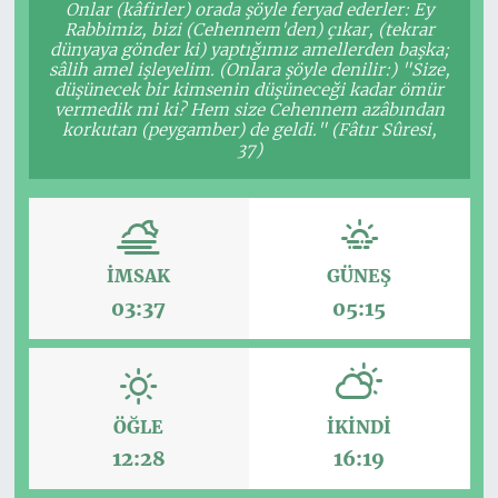
Onlar (kâfirler) orada şöyle feryad ederler: Ey
Rabbimiz, bizi (Cehennem'den) çıkar, (tekrar
dünyaya gönder ki) yaptığımız amellerden başka;
sâlih amel işleyelim. (Onlara şöyle denilir:) "Size,
düşünecek bir kimsenin düşüneceği kadar ömür
vermedik mi ki? Hem size Cehennem azâbından
korkutan (peygamber) de geldi." (Fâtır Sûresi,
37)
İMSAK
GÜNEŞ
03:37
05:15
ÖĞLE
İKINDI
12:28
16:19