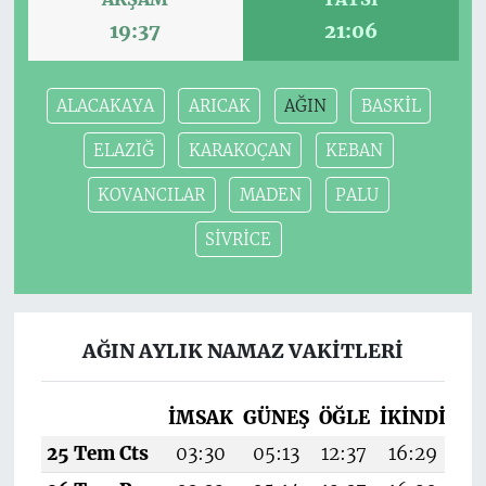
19:37
21:06
ALACAKAYA
ARICAK
AĞIN
BASKİL
ELAZIĞ
KARAKOÇAN
KEBAN
KOVANCILAR
MADEN
PALU
SİVRİCE
AĞIN AYLIK NAMAZ VAKITLERI
İMSAK
GÜNEŞ
ÖĞLE
İKINDI
AK
25 Tem Cts
03:30
05:13
12:37
16:29
1