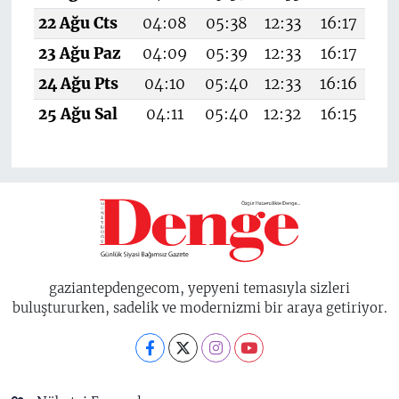
22 Ağu Cts
04:08
05:38
12:33
16:17
1
23 Ağu Paz
04:09
05:39
12:33
16:17
1
24 Ağu Pts
04:10
05:40
12:33
16:16
1
25 Ağu Sal
04:11
05:40
12:32
16:15
1
gaziantepdengecom, yepyeni temasıyla sizleri
buluştururken, sadelik ve modernizmi bir araya getiriyor.