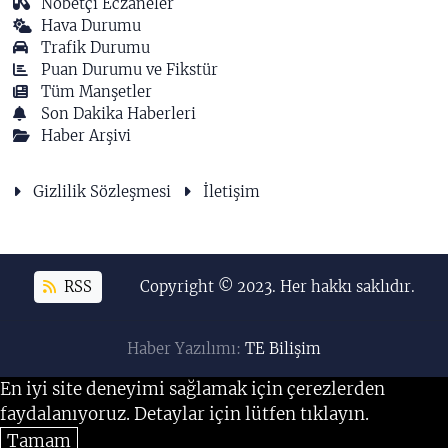
Nöbetçi Eczaneler
Hava Durumu
Trafik Durumu
Puan Durumu ve Fikstür
Tüm Manşetler
Son Dakika Haberleri
Haber Arşivi
Gizlilik Sözleşmesi
İletişim
RSS
Copyright © 2023. Her hakkı saklıdır.
Haber Yazılımı:
TE Bilişim
En iyi site deneyimi sağlamak için çerezlerden
faydalanıyoruz. Detaylar için lütfen tıklayın.
Tamam