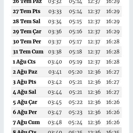
26 Tem Paz
03:32
05:14
12:37
16:29
19
27 Tem Pts
03:33
05:14
12:37
16:29
19
28 Tem Sal
03:34
05:15
12:37
16:29
19
29 Tem Çar
03:36
05:16
12:37
16:29
19
30 Tem Per
03:37
05:17
12:37
16:28
19
31 Tem Cum
03:38
05:18
12:37
16:28
19
1 Ağu Cts
03:40
05:19
12:37
16:28
19
2 Ağu Paz
03:41
05:20
12:36
16:27
19
3 Ağu Pts
03:42
05:21
12:36
16:27
19
4 Ağu Sal
03:44
05:21
12:36
16:27
1
5 Ağu Çar
03:45
05:22
12:36
16:26
19
6 Ağu Per
03:47
05:23
12:36
16:26
19
7 Ağu Cum
03:48
05:24
12:36
16:26
19
8 Ağu Cts
03:49
05:25
12:36
16:25
19