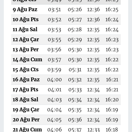
9 Ağu Paz
03:51
05:26
12:36
16:25
19
10 Ağu Pts
03:52
05:27
12:36
16:24
19
11 Ağu Sal
03:53
05:28
12:35
16:24
1
12 Ağu Çar
03:55
05:29
12:35
16:23
19
13 Ağu Per
03:56
05:30
12:35
16:23
1
14 Ağu Cum
03:57
05:30
12:35
16:22
19
15 Ağu Cts
03:59
05:31
12:35
16:22
19
16 Ağu Paz
04:00
05:32
12:35
16:21
19
17 Ağu Pts
04:01
05:33
12:34
16:21
19
18 Ağu Sal
04:03
05:34
12:34
16:20
19
19 Ağu Çar
04:04
05:35
12:34
16:19
19
20 Ağu Per
04:05
05:36
12:34
16:19
1
21 Ağu Cum
04:06
05:37
12:33
16:18
19