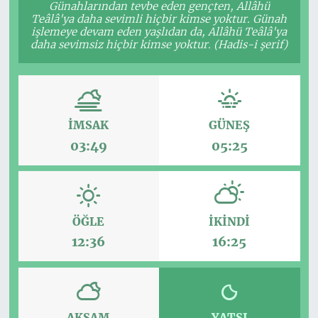
Günahlarından tevbe eden gençten, Allâhü
Teâlâ'ya daha sevimli hiçbir kimse yoktur. Günah
işlemeye devam eden yaşlıdan da, Allâhü Teâlâ'ya
daha sevimsiz hiçbir kimse yoktur. (Hadis-i şerif)
İMSAK
GÜNEŞ
03:49
05:25
ÖĞLE
İKINDI
12:36
16:25
AKŞAM
YATSI