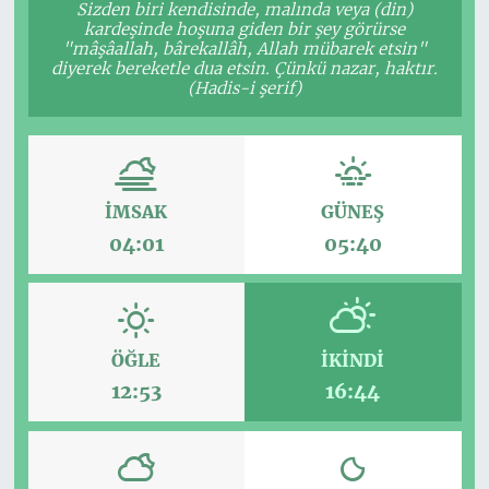
Sizden biri kendisinde, malında veya (din)
kardeşinde hoşuna giden bir şey görürse
"mâşâallah, bârekallâh, Allah mübarek etsin"
diyerek bereketle dua etsin. Çünkü nazar, haktır.
(Hadis-i şerif)
İMSAK
GÜNEŞ
04:01
05:40
ÖĞLE
İKINDI
12:53
16:44