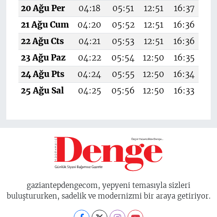
20 Ağu Per
04:18
05:51
12:51
16:37
1
21 Ağu Cum
04:20
05:52
12:51
16:36
19
22 Ağu Cts
04:21
05:53
12:51
16:36
19
23 Ağu Paz
04:22
05:54
12:50
16:35
19
24 Ağu Pts
04:24
05:55
12:50
16:34
19
25 Ağu Sal
04:25
05:56
12:50
16:33
1
gaziantepdengecom, yepyeni temasıyla sizleri
buluştururken, sadelik ve modernizmi bir araya getiriyor.