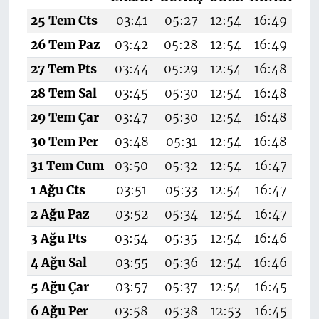
25 Tem Cts
03:41
05:27
12:54
16:49
2
26 Tem Paz
03:42
05:28
12:54
16:49
20
27 Tem Pts
03:44
05:29
12:54
16:48
20
28 Tem Sal
03:45
05:30
12:54
16:48
20
29 Tem Çar
03:47
05:30
12:54
16:48
20
30 Tem Per
03:48
05:31
12:54
16:48
20
31 Tem Cum
03:50
05:32
12:54
16:47
20
1 Ağu Cts
03:51
05:33
12:54
16:47
20
2 Ağu Paz
03:52
05:34
12:54
16:47
20
3 Ağu Pts
03:54
05:35
12:54
16:46
20
4 Ağu Sal
03:55
05:36
12:54
16:46
20
5 Ağu Çar
03:57
05:37
12:54
16:45
20
6 Ağu Per
03:58
05:38
12:53
16:45
19