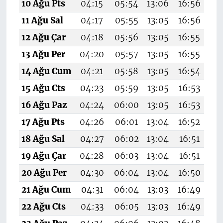
10 Ağu Pts
04:15
05:54
13:06
16:56
20
11 Ağu Sal
04:17
05:55
13:05
16:56
20
12 Ağu Çar
04:18
05:56
13:05
16:55
20
13 Ağu Per
04:20
05:57
13:05
16:55
20
14 Ağu Cum
04:21
05:58
13:05
16:54
20
15 Ağu Cts
04:23
05:59
13:05
16:53
20
16 Ağu Paz
04:24
06:00
13:05
16:53
20
17 Ağu Pts
04:26
06:01
13:04
16:52
19
18 Ağu Sal
04:27
06:02
13:04
16:51
19
19 Ağu Çar
04:28
06:03
13:04
16:51
19
20 Ağu Per
04:30
06:04
13:04
16:50
19
21 Ağu Cum
04:31
06:04
13:03
16:49
19
22 Ağu Cts
04:33
06:05
13:03
16:49
1