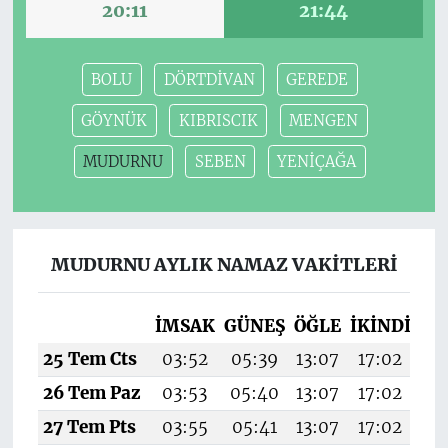
20:11
21:44
BOLU
DÖRTDİVAN
GEREDE
GÖYNÜK
KIBRISCIK
MENGEN
MUDURNU
SEBEN
YENİÇAĞA
MUDURNU AYLIK NAMAZ VAKITLERI
İMSAK
GÜNEŞ
ÖĞLE
İKINDI
AK
25 Tem Cts
03:52
05:39
13:07
17:02
20
26 Tem Paz
03:53
05:40
13:07
17:02
20
27 Tem Pts
03:55
05:41
13:07
17:02
20