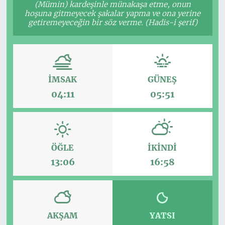
(Mümin) kardeşinle münakaşa etme, onun
hoşuna gitmeyecek şakalar yapma ve ona yerine
getiremeyeceğin bir söz verme. (Hadis-i şerif)
İMSAK
GÜNEŞ
04:11
05:51
ÖĞLE
İKINDI
13:06
16:58
AKŞAM
YATSI