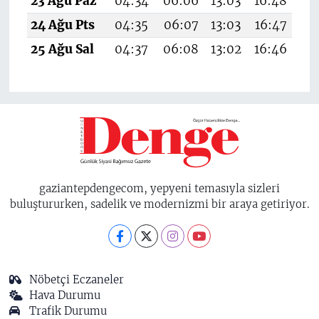
23 Ağu Paz
04:34
06:06
13:03
16:48
19
24 Ağu Pts
04:35
06:07
13:03
16:47
19
25 Ağu Sal
04:37
06:08
13:02
16:46
19
gaziantepdengecom, yepyeni temasıyla sizleri
buluştururken, sadelik ve modernizmi bir araya getiriyor.
Nöbetçi Eczaneler
Hava Durumu
Trafik Durumu