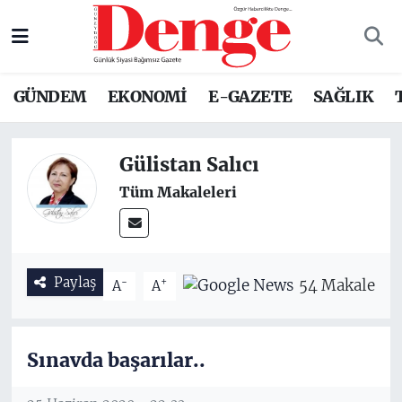
Nöbetçi Eczaneler
GÜNDEM
EKONOMİ
E-GAZETE
SAĞLIK
Hava Durumu
Trafik Durumu
Gülistan Salıcı
Tüm Makaleleri
Süper Lig Puan Durumu ve Fikstür
Tüm Manşetler
Paylaş
-
+
54 Makale
A
A
Son Dakika Haberleri
Haber Arşivi
Sınavda başarılar..