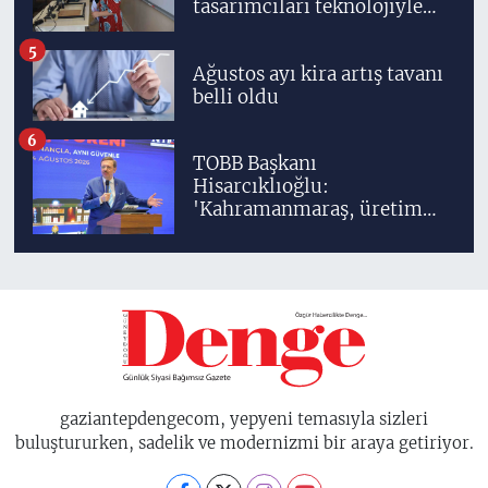
tasarımcıları teknolojiyle
yetişiyor
5
Ağustos ayı kira artış tavanı
belli oldu
6
TOBB Başkanı
Hisarcıklıoğlu:
'Kahramanmaraş, üretim
gücüyle Türkiye
ekonomisinin lokomotif
şehirlerinden birisidir'
gaziantepdengecom, yepyeni temasıyla sizleri
buluştururken, sadelik ve modernizmi bir araya getiriyor.