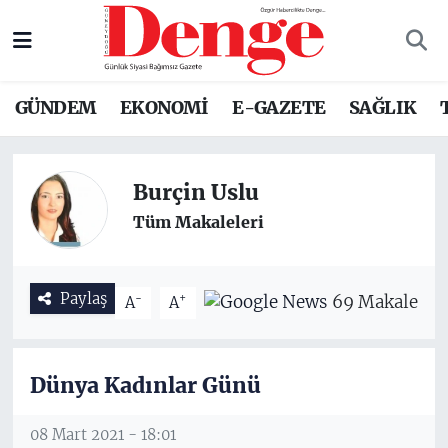
Nöbetçi Eczaneler
GÜNDEM
EKONOMİ
E-GAZETE
SAĞLIK
Hava Durumu
Trafik Durumu
Burçin Uslu
Tüm Makaleleri
Süper Lig Puan Durumu ve Fikstür
Tüm Manşetler
Paylaş
-
+
69 Makale
A
A
Son Dakika Haberleri
Haber Arşivi
Dünya Kadınlar Günü
08 Mart 2021 - 18:01