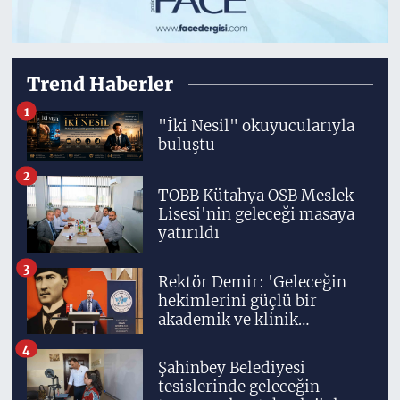
Trend Haberler
1
"İki Nesil" okuyucularıyla
buluştu
2
TOBB Kütahya OSB Meslek
Lisesi'nin geleceği masaya
yatırıldı
3
Rektör Demir: 'Geleceğin
hekimlerini güçlü bir
akademik ve klinik
altyapıyla yetiştiriyoruz'
4
Şahinbey Belediyesi
tesislerinde geleceğin