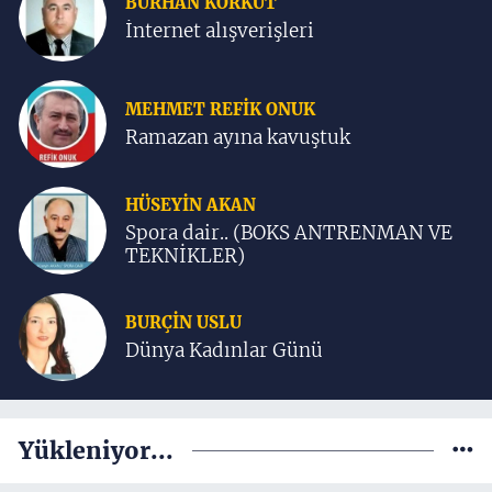
BURHAN KORKUT
İnternet alışverişleri
MEHMET REFIK ONUK
Ramazan ayına kavuştuk
HÜSEYIN AKAN
Spora dair.. (BOKS ANTRENMAN VE
TEKNİKLER)
BURÇIN USLU
Dünya Kadınlar Günü
Yükleniyor...