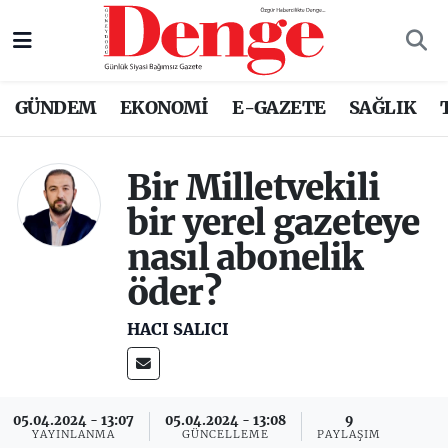
Nöbetçi Eczaneler
GÜNDEM
EKONOMİ
E-GAZETE
SAĞLIK
Hava Durumu
Bir Milletvekili
Trafik Durumu
bir yerel gazeteye
Süper Lig Puan Durumu ve Fikstür
nasıl abonelik
Tüm Manşetler
öder?
HACI SALICI
Son Dakika Haberleri
Haber Arşivi
05.04.2024 - 13:07
05.04.2024 - 13:08
9
YAYINLANMA
GÜNCELLEME
PAYLAŞIM