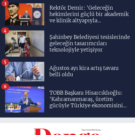
3
Rektör Demir: 'Geleceğin
hekimlerini güçlü bir akademik
ve klinik altyapıyla
yetiştiriyoruz'
4
Şahinbey Belediyesi tesislerinde
geleceğin tasarımcıları
teknolojiyle yetişiyor
5
Ağustos ayı kira artış tavanı
belli oldu
6
TOBB Başkanı Hisarcıklıoğlu:
'Kahramanmaraş, üretim
gücüyle Türkiye ekonomisinin
lokomotif şehirlerinden
birisidir'