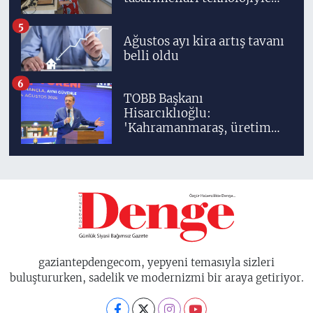
yetişiyor
5
Ağustos ayı kira artış tavanı
belli oldu
6
TOBB Başkanı
Hisarcıklıoğlu:
'Kahramanmaraş, üretim
gücüyle Türkiye
ekonomisinin lokomotif
şehirlerinden birisidir'
gaziantepdengecom, yepyeni temasıyla sizleri
buluştururken, sadelik ve modernizmi bir araya getiriyor.