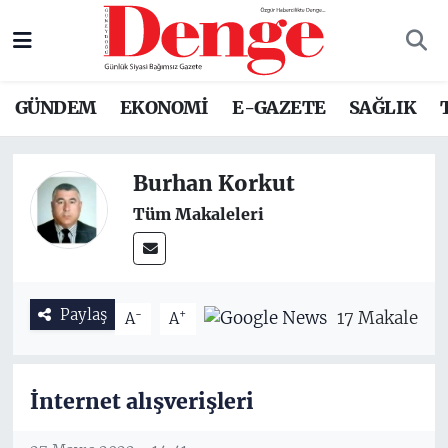
Nöbetçi Eczaneler
GÜNDEM
EKONOMİ
E-GAZETE
SAĞLIK
Hava Durumu
Trafik Durumu
Burhan Korkut
Tüm Makaleleri
Süper Lig Puan Durumu ve Fikstür
Tüm Manşetler
Paylaş
-
+
17 Makale
A
A
Son Dakika Haberleri
Haber Arşivi
İnternet alışverişleri