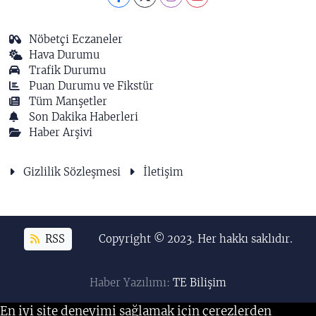
Nöbetçi Eczaneler
Hava Durumu
Trafik Durumu
Puan Durumu ve Fikstür
Tüm Manşetler
Son Dakika Haberleri
Haber Arşivi
Gizlilik Sözleşmesi
İletişim
RSS
Copyright © 2023. Her hakkı saklıdır.
Haber Yazılımı:
TE Bilişim
En iyi site deneyimi sağlamak için çerezlerden