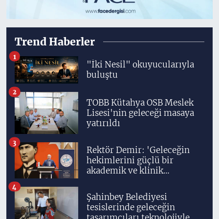
Trend Haberler
1
"İki Nesil" okuyucularıyla
buluştu
2
TOBB Kütahya OSB Meslek
Lisesi'nin geleceği masaya
yatırıldı
3
Rektör Demir: 'Geleceğin
hekimlerini güçlü bir
akademik ve klinik
altyapıyla yetiştiriyoruz'
4
Şahinbey Belediyesi
tesislerinde geleceğin
tasarımcıları teknolojiyle