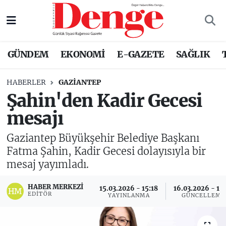
Nöbetçi Eczaneler
GÜNDEM
EKONOMİ
E-GAZETE
SAĞLIK
Hava Durumu
HABERLER
GAZIANTEP
Trafik Durumu
Şahin'den Kadir Gecesi
mesajı
Süper Lig Puan Durumu ve Fikstür
Gaziantep Büyükşehir Belediye Başkanı
Tüm Manşetler
Fatma Şahin, Kadir Gecesi dolayısıyla bir
mesaj yayımladı.
Son Dakika Haberleri
HABER MERKEZI
15.03.2026 - 15:18
16.03.2026 - 13
Haber Arşivi
EDITÖR
YAYINLANMA
GÜNCELLEME