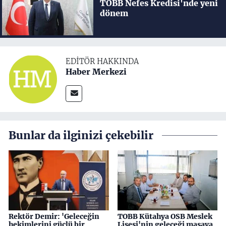
TOBB Nefes Kredisi'nde yeni
dönem
EDITÖR HAKKINDA
Haber Merkezi
Bunlar da ilginizi çekebilir
Rektör Demir: 'Geleceğin
TOBB Kütahya OSB Meslek
hekimlerini güçlü bir
Lisesi'nin geleceği masaya