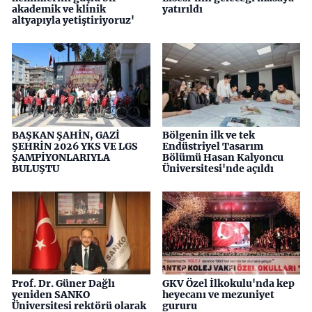
akademik ve klinik
yatırıldı
altyapıyla yetiştiriyoruz'
BAŞKAN ŞAHİN, GAZİ
Bölgenin ilk ve tek
ŞEHRİN 2026 YKS VE LGS
Endüstriyel Tasarım
ŞAMPİYONLARIYLA
Bölümü Hasan Kalyoncu
BULUŞTU
Üniversitesi'nde açıldı
Prof. Dr. Güner Dağlı
GKV Özel İlkokulu'nda kep
yeniden SANKO
heyecanı ve mezuniyet
Üniversitesi rektörü olarak
gururu