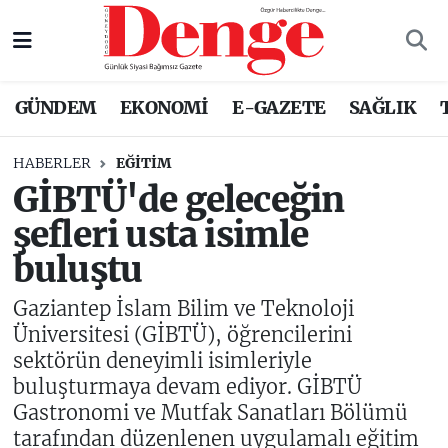
Nöbetçi Eczaneler
GÜNDEM
EKONOMİ
E-GAZETE
SAĞLIK
Hava Durumu
HABERLER
EĞITIM
Trafik Durumu
GİBTÜ'de geleceğin
şefleri usta isimle
Süper Lig Puan Durumu ve Fikstür
buluştu
Tüm Manşetler
Gaziantep İslam Bilim ve Teknoloji
Son Dakika Haberleri
Üniversitesi (GİBTÜ), öğrencilerini
sektörün deneyimli isimleriyle
Haber Arşivi
buluşturmaya devam ediyor. GİBTÜ
Gastronomi ve Mutfak Sanatları Bölümü
tarafından düzenlenen uygulamalı eğitim