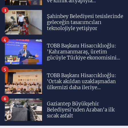
ve klinik altyapıyla
yetiştiriyoruz'
3
Şahinbey Belediyesi tesislerinde
geleceğin tasarımcıları
teknolojiyle yetişiyor
4
TOBB Başkanı Hisarcıklıoğlu:
'Kahramanmaraş, üretim
gücüyle Türkiye ekonomisinin
lokomotif şehirlerinden
birisidir'
5
TOBB Başkanı Hisarcıklıoğlu:
'Ortak akıldan uzaklaşmadan
ülkemizi daha ileriye
taşıyacağız'
6
Gaziantep Büyükşehir
Belediyesi'nden Araban'a ilk
sıcak asfalt