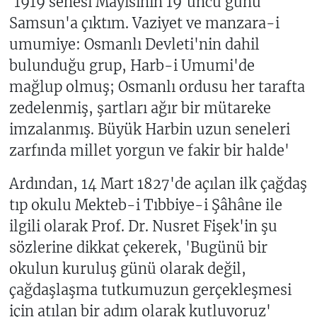
'1919 senesi Mayısının 19'uncu günü
Samsun'a çıktım. Vaziyet ve manzara-i
umumiye: Osmanlı Devleti'nin dahil
bulunduğu grup, Harb-i Umumi'de
mağlup olmuş; Osmanlı ordusu her tarafta
zedelenmiş, şartları ağır bir mütareke
imzalanmış. Büyük Harbin uzun seneleri
zarfında millet yorgun ve fakir bir halde'
Ardından, 14 Mart 1827'de açılan ilk çağdaş
tıp okulu Mekteb-i Tıbbiye-i Şâhâne ile
ilgili olarak Prof. Dr. Nusret Fişek'in şu
sözlerine dikkat çekerek, 'Bugünü bir
okulun kuruluş günü olarak değil,
çağdaşlaşma tutkumuzun gerçekleşmesi
için atılan bir adım olarak kutluyoruz'