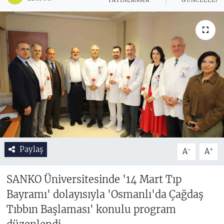
YAYINLANMA
GÜNCELLEM
Paylaş
-
+
A
A
SANKO Üniversitesinde '14 Mart Tıp
Bayramı' dolayısıyla 'Osmanlı'da Çağdaş
Tıbbın Başlaması' konulu program