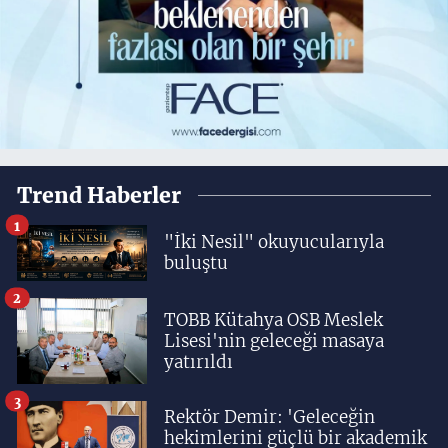
Trend Haberler
1
"İki Nesil" okuyucularıyla
buluştu
2
TOBB Kütahya OSB Meslek
Lisesi'nin geleceği masaya
yatırıldı
3
Rektör Demir: 'Geleceğin
hekimlerini güçlü bir akademik