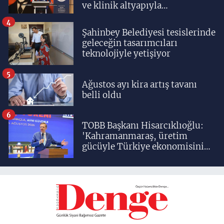
ve klinik altyapıyla
yetiştiriyoruz'
4
Şahinbey Belediyesi tesislerinde
geleceğin tasarımcıları
teknolojiyle yetişiyor
5
Ağustos ayı kira artış tavanı
belli oldu
6
TOBB Başkanı Hisarcıklıoğlu:
'Kahramanmaraş, üretim
gücüyle Türkiye ekonomisinin
lokomotif şehirlerinden
birisidir'