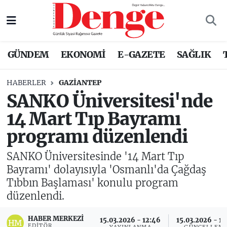
Nöbetçi Eczaneler
GÜNDEM
EKONOMİ
E-GAZETE
SAĞLIK
Hava Durumu
HABERLER
GAZIANTEP
Trafik Durumu
SANKO Üniversitesi'nde
14 Mart Tıp Bayramı
Süper Lig Puan Durumu ve Fikstür
programı düzenlendi
Tüm Manşetler
SANKO Üniversitesinde '14 Mart Tıp
Son Dakika Haberleri
Bayramı' dolayısıyla 'Osmanlı'da Çağdaş
Tıbbın Başlaması' konulu program
Haber Arşivi
düzenlendi.
HABER MERKEZI
15.03.2026 - 12:46
15.03.2026 - 13
EDITÖR