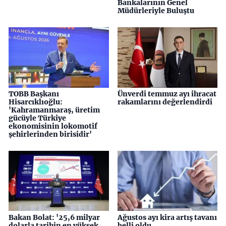
Bankalarının Genel
Müdürleriyle Buluştu
TOBB Başkanı
Ünverdi temmuz ayı ihracat
Hisarcıklıoğlu:
rakamlarını değerlendirdi
'Kahramanmaraş, üretim
gücüyle Türkiye
ekonomisinin lokomotif
şehirlerinden birisidir'
Bakan Bolat: '25,6 milyar
Ağustos ayı kira artış tavanı
dolarla tarihin en yüksek
belli oldu