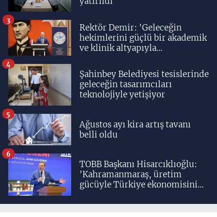
yatırıldı
3
Rektör Demir: 'Geleceğin
hekimlerini güçlü bir akademik
ve klinik altyapıyla
yetiştiriyoruz'
4
Şahinbey Belediyesi tesislerinde
geleceğin tasarımcıları
teknolojiyle yetişiyor
5
Ağustos ayı kira artış tavanı
belli oldu
6
TOBB Başkanı Hisarcıklıoğlu:
'Kahramanmaraş, üretim
gücüyle Türkiye ekonomisinin
lokomotif şehirlerinden
birisidir'