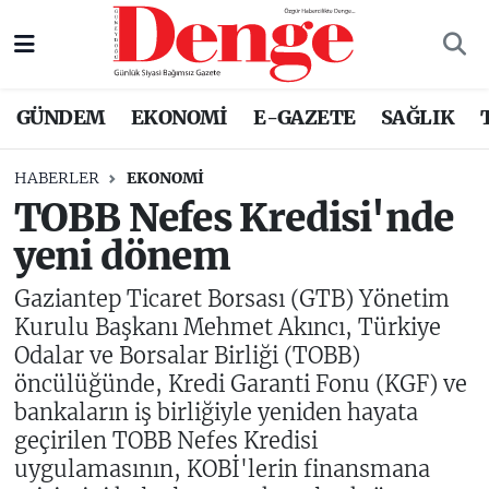
Nöbetçi Eczaneler
GÜNDEM
EKONOMİ
E-GAZETE
SAĞLIK
Hava Durumu
HABERLER
EKONOMİ
Trafik Durumu
TOBB Nefes Kredisi'nde
yeni dönem
Süper Lig Puan Durumu ve Fikstür
Gaziantep Ticaret Borsası (GTB) Yönetim
Tüm Manşetler
Kurulu Başkanı Mehmet Akıncı, Türkiye
Odalar ve Borsalar Birliği (TOBB)
Son Dakika Haberleri
öncülüğünde, Kredi Garanti Fonu (KGF) ve
bankaların iş birliğiyle yeniden hayata
Haber Arşivi
geçirilen TOBB Nefes Kredisi
uygulamasının, KOBİ'lerin finansmana