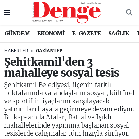
Nöbetçi Eczaneler
GÜNDEM
EKONOMİ
E-GAZETE
SAĞLIK
Hava Durumu
HABERLER
GAZIANTEP
Trafik Durumu
Şehitkamil'den 3
mahalleye sosyal tesis
Süper Lig Puan Durumu ve Fikstür
Şehitkamil Belediyesi, ilçenin farklı
Tüm Manşetler
noktalarında vatandaşların sosyal, kültürel
ve sportif ihtiyaçlarını karşılayacak
Son Dakika Haberleri
yatırımları hayata geçirmeye devam ediyor.
Bu kapsamda Atalar, Battal ve Işıklı
Haber Arşivi
mahallelerinde yapımına başlanan sosyal
tesislerde çalışmalar tüm hızıyla sürüyor.