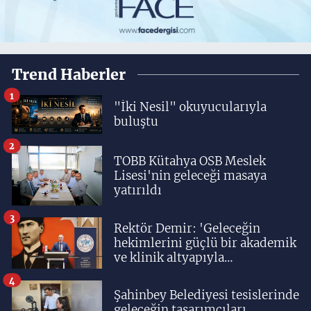
Trend Haberler
1
"İki Nesil" okuyucularıyla
buluştu
2
TOBB Kütahya OSB Meslek
Lisesi'nin geleceği masaya
yatırıldı
3
Rektör Demir: 'Geleceğin
hekimlerini güçlü bir akademik
ve klinik altyapıyla
yetiştiriyoruz'
4
Şahinbey Belediyesi tesislerinde
geleceğin tasarımcıları