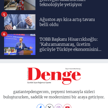
teknolojiyle yetişiyor
5
Ağustos ayı kira artış tavanı
belli oldu
6
TOBB Başkanı Hisarcıklıoğlu:
'Kahramanmaraş, üretim
gücüyle Türkiye ekonomisinin
lokomotif şehirlerinden
birisidir'
gaziantepdengecom, yepyeni temasıyla sizleri
buluştururken, sadelik ve modernizmi bir araya getiriyor.