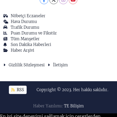
Nöbetçi Eczaneler
Hava Durumu
Trafik Durumu
Puan Durumu ve Fikstür
Tüm Manşetler
Son Dakika Haberleri
Haber Arşivi
Gizlilik Sözleşmesi
İletişim
RSS
Copyright © 2023. Her hakkı saklıdır.
Haber Yazılımı:
TE Bilişim
En iyi site deneyimi sağlamak için çerezlerden