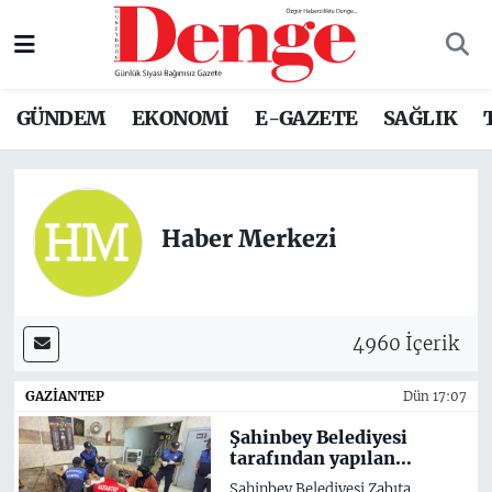
Nöbetçi Eczaneler
GÜNDEM
EKONOMİ
E-GAZETE
SAĞLIK
Hava Durumu
Trafik Durumu
Haber Merkezi
Süper Lig Puan Durumu ve Fikstür
Tüm Manşetler
4960 İçerik
Son Dakika Haberleri
GAZIANTEP
Dün 17:07
Haber Arşivi
Şahinbey Belediyesi
tarafından yapılan
denetimlerde 703
Şahinbey Belediyesi Zabıta