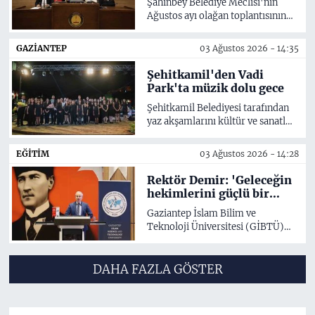
Şahinbey Belediye Meclisi'nin
Ağustos ayı olağan toplantısının
birinci birleşimi, Şahinbey
Belediye Meclis Başkanı Mehmet
GAZIANTEP
03 Ağustos 2026 - 14:35
Tahmazoğlu başkanlığında
Belediye Meclis Salonu'nda
Şehitkamil'den Vadi
gerçekleştirildi.
Park'ta müzik dolu gece
Şehitkamil Belediyesi tarafından
yaz akşamlarını kültür ve sanatla
buluşturmak amacıyla
düzenlenen etkinlikler tüm hızıyla
EĞITIM
03 Ağustos 2026 - 14:28
devam ediyor. Şehitkamil
Belediyesi Gençlik Orkestrası
Rektör Demir: 'Geleceğin
tarafından Vadi Park'ta
hekimlerini güçlü bir
gerçekleştirilen pop ve rock
akademik ve klinik
Gaziantep İslam Bilim ve
konseri, her yaştan vatandaşın
altyapıyla yetiştiriyoruz'
Teknoloji Üniversitesi (GİBTÜ)
yoğun ilgisiyle karşılandı.
Tıp Fakültesi 2026-2027 Eğitim
Öğretim Yılı 4. ve 5. sınıf
öğrencileri için düzenlenen Klinik
DAHA FAZLA GÖSTER
Staj Başlangıç Programı,
Gaziantep Şehir Hastanesi
Konferans Salonu'nda yoğun