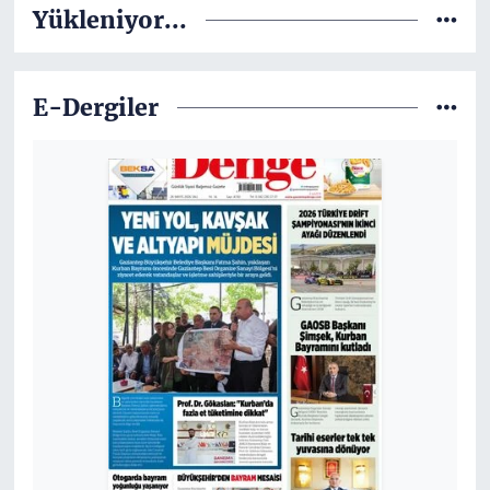
katılımla gerçekleştirildi.
Yükleniyor...
Hekimlik eğitiminde teorik
bilgilerin klinik uygulamalarla
buluştuğu önemli bir dönüm
noktası olan programda
E-Dergiler
öğrenciler, ilk klinik derslerini de
işleyerek meslek hayatlarının en
kritik aşamalarından birine adım
attı.