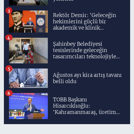
3
Rektör Demir: 'Geleceğin
hekimlerini güçlü bir
akademik ve klinik
altyapıyla yetiştiriyoruz'
4
Şahinbey Belediyesi
tesislerinde geleceğin
tasarımcıları teknolojiyle
yetişiyor
5
Ağustos ayı kira artış tavanı
belli oldu
6
TOBB Başkanı
Hisarcıklıoğlu:
'Kahramanmaraş, üretim
gücüyle Türkiye
ekonomisinin lokomotif
şehirlerinden birisidir'