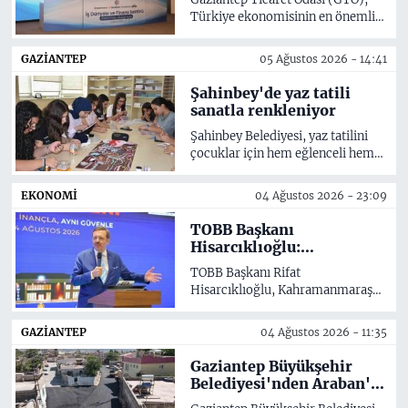
Türkiye ekonomisinin en önemli
gündem başlıklarından biri
olan finansmana erişim konusunu
GAZIANTEP
05 Ağustos 2026 - 14:41
masaya yatıran önemli bir
buluşmaya ev sahipliği yaptı.
Şahinbey'de yaz tatili
sanatla renkleniyor
Şahinbey Belediyesi, yaz tatilini
çocuklar için hem eğlenceli hem
de verimli hale getiren sosyal ve
kültürel projelerine bir yenisini
EKONOMİ
04 Ağustos 2026 - 23:09
daha ekledi. Özgecan Hanımlar
Yüzme Havuzu Spor ve Kültür
TOBB Başkanı
Merkezi'nde düzenlenen el
Hisarcıklıoğlu:
sanatları kurslarıyla 7-14 yaş
'Kahramanmaraş, üretim
TOBB Başkanı Rifat
arasındaki çocuklar hem yeni
gücüyle Türkiye
Hisarcıklıoğlu, Kahramanmaraş
beceriler kazanıyor hem de yaz
ekonomisinin lokomotif
Ticaret ve Sanayi Odası'nın yeni
tatilini dolu dolu geçiriyor.
şehirlerinden birisidir'
hizmet binasının açılış töreninde
GAZIANTEP
04 Ağustos 2026 - 11:35
yaptığı açıklamada,
'Kahramanmaraş, sanayi, tekstil,
Gaziantep Büyükşehir
tarım ve gıda sektörlerindeki
Belediyesi'nden Araban'a
üretim gücüyle Türkiye
ilk sıcak asfalt