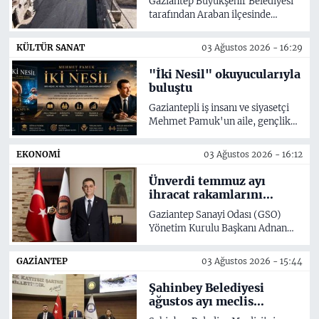
Gaziantep Büyükşehir Belediyesi
ekonomisinin lokomotif
tarafından Araban ilçesinde
şehirlerinden birisidir' dedi.
yürütülen ulaşım yatırımları
kapsamında, ilçe merkezinin ilk
KÜLTÜR SANAT
03 Ağustos 2026 - 16:29
yerleşim yeri olan Kale
Mahallesi'nde ilçe tarihinde ilk
"İki Nesil" okuyucularıyla
kez sıcak asfalt uygulaması
buluştu
gerçekleştirildi.
Gaziantepli iş insanı ve siyasetçi
Mehmet Pamuk'un aile, gençlik
ve toplumsal değerleri ele aldığı
"İki Nesil" kitabı, Türkiye
EKONOMİ
03 Ağustos 2026 - 16:12
genelinde ve Gaziantep'te
raflardaki yerini aldı.
Ünverdi temmuz ayı
ihracat rakamlarını
değerlendirdi
Gaziantep Sanayi Odası (GSO)
Yönetim Kurulu Başkanı Adnan
Ünverdi, temmuz ayında
Gaziantep'ten geçen yılın aynı
GAZIANTEP
03 Ağustos 2026 - 15:44
ayına göre göre yüzde 16,9
oranında artışla 1 milyar 11 milyon
Şahinbey Belediyesi
339 bin dolar dolarlık ihracat
ağustos ayı meclis
gerçekleştirildiğini kaydetti.
toplantısı yapıldı