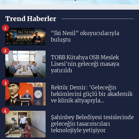
Trend Haberler
1
"İki Nesil" okuyucularıyla
buluştu
2
TOBB Kütahya OSB Meslek
Lisesi'nin geleceği masaya
yatırıldı
3
Rektör Demir: 'Geleceğin
hekimlerini güçlü bir akademik
ve klinik altyapıyla
yetiştiriyoruz'
4
Şahinbey Belediyesi tesislerinde
geleceğin tasarımcıları
teknolojiyle yetişiyor