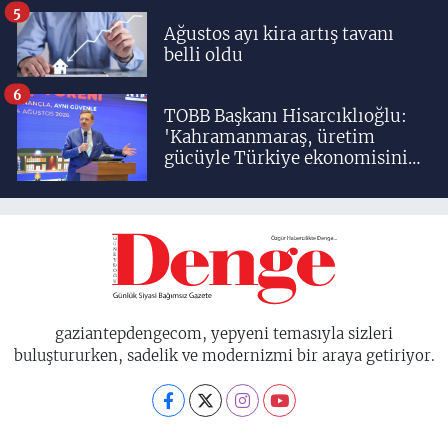
5
Ağustos ayı kira artış tavanı
belli oldu
6
TOBB Başkanı Hisarcıklıoğlu:
'Kahramanmaraş, üretim
gücüyle Türkiye ekonomisinin
lokomotif şehirlerinden
birisidir'
gaziantepdengecom, yepyeni temasıyla sizleri
buluştururken, sadelik ve modernizmi bir araya getiriyor.