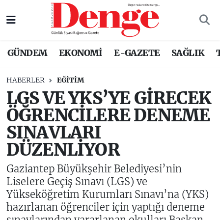
Nöbetçi Eczaneler
GÜNDEM
EKONOMİ
E-GAZETE
SAĞLIK
Hava Durumu
HABERLER
EĞITIM
Trafik Durumu
LGS VE YKS’YE GİRECEK
ÖĞRENCİLERE DENEME
Süper Lig Puan Durumu ve Fikstür
SINAVLARI
Tüm Manşetler
DÜZENLİYOR
Son Dakika Haberleri
Gaziantep Büyükşehir Belediyesi’nin
Liselere Geçiş Sınavı (LGS) ve
Haber Arşivi
Yükseköğretim Kurumları Sınavı’na (YKS)
hazırlanan öğrenciler için yaptığı deneme
sınavlarından yararlanan okulları Başkan