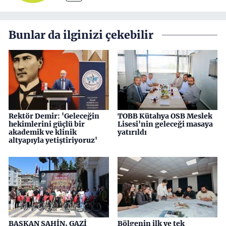
Bunlar da ilginizi çekebilir
Rektör Demir: 'Geleceğin
TOBB Kütahya OSB Meslek
hekimlerini güçlü bir
Lisesi'nin geleceği masaya
akademik ve klinik
yatırıldı
altyapıyla yetiştiriyoruz'
BAŞKAN ŞAHİN, GAZİ
Bölgenin ilk ve tek