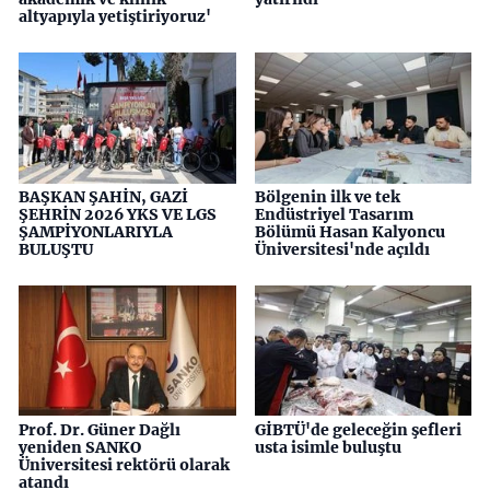
altyapıyla yetiştiriyoruz'
BAŞKAN ŞAHİN, GAZİ
Bölgenin ilk ve tek
ŞEHRİN 2026 YKS VE LGS
Endüstriyel Tasarım
ŞAMPİYONLARIYLA
Bölümü Hasan Kalyoncu
BULUŞTU
Üniversitesi'nde açıldı
Prof. Dr. Güner Dağlı
GİBTÜ'de geleceğin şefleri
yeniden SANKO
usta isimle buluştu
Üniversitesi rektörü olarak
atandı