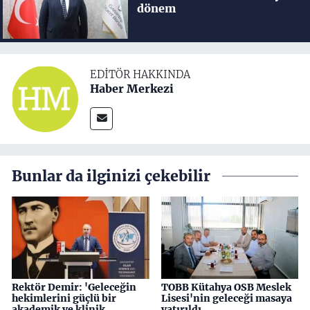
dönem
EDITÖR HAKKINDA
Haber Merkezi
Bunlar da ilginizi çekebilir
Rektör Demir: 'Geleceğin
TOBB Kütahya OSB Meslek
hekimlerini güçlü bir
Lisesi'nin geleceği masaya
akademik ve klinik
yatırıldı