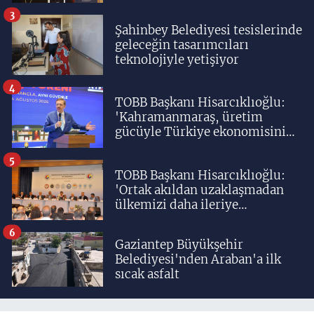
yetiştiriyoruz'
3
Şahinbey Belediyesi tesislerinde
geleceğin tasarımcıları
teknolojiyle yetişiyor
4
TOBB Başkanı Hisarcıklıoğlu:
'Kahramanmaraş, üretim
gücüyle Türkiye ekonomisinin
lokomotif şehirlerinden
birisidir'
5
TOBB Başkanı Hisarcıklıoğlu:
'Ortak akıldan uzaklaşmadan
ülkemizi daha ileriye
taşıyacağız'
6
Gaziantep Büyükşehir
Belediyesi'nden Araban'a ilk
sıcak asfalt