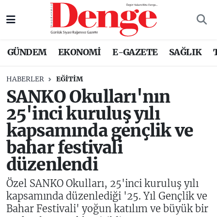
Nöbetçi Eczaneler
GÜNDEM
EKONOMİ
E-GAZETE
SAĞLIK
Hava Durumu
HABERLER
EĞITIM
Trafik Durumu
SANKO Okulları'nın
25'inci kuruluş yılı
Süper Lig Puan Durumu ve Fikstür
kapsamında gençlik ve
Tüm Manşetler
bahar festivali
düzenlendi
Son Dakika Haberleri
Özel SANKO Okulları, 25'inci kuruluş yılı
Haber Arşivi
kapsamında düzenlediği '25. Yıl Gençlik ve
Bahar Festivali' yoğun katılım ve büyük bir