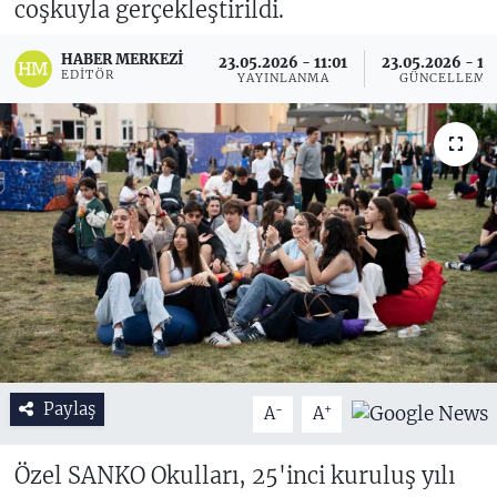
coşkuyla gerçekleştirildi.
HABER MERKEZI
23.05.2026 - 11:01
23.05.2026 - 11
EDITÖR
YAYINLANMA
GÜNCELLEME
Paylaş
-
+
A
A
Özel SANKO Okulları, 25'inci kuruluş yılı