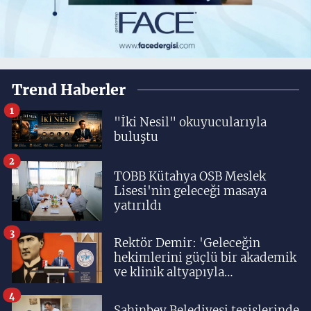
Trend Haberler
1
"İki Nesil" okuyucularıyla
buluştu
2
TOBB Kütahya OSB Meslek
Lisesi'nin geleceği masaya
yatırıldı
3
Rektör Demir: 'Geleceğin
hekimlerini güçlü bir akademik
ve klinik altyapıyla
yetiştiriyoruz'
4
Şahinbey Belediyesi tesislerinde