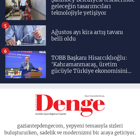
geleceğin tasarımcıları
teknolojiyle yetişiyor
5
Ağustos ayı kira artış tavanı
belli oldu
6
TOBB Başkanı Hisarcıklıoğlu:
'Kahramanmaraş, üretim
gücüyle Türkiye ekonomisinin
lokomotif şehirlerinden
birisidir'
gaziantepdengecom, yepyeni temasıyla sizleri
buluştururken, sadelik ve modernizmi bir araya getiriyor.