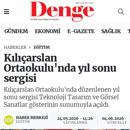
Nöbetçi Eczaneler
GÜNDEM
EKONOMİ
E-GAZETE
SAĞLIK
Hava Durumu
HABERLER
EĞITIM
Trafik Durumu
Kılıçarslan
Ortaokulu'nda yıl sonu
Süper Lig Puan Durumu ve Fikstür
sergisi
Tüm Manşetler
Kılıçarslan Ortaokulu'nda düzenlenen yıl
Son Dakika Haberleri
sonu sergisi Teknoloji Tasarım ve Görsel
Sanatlar gösterinin sunumuyla açıldı.
Haber Arşivi
HABER MERKEZI
24.05.2026 - 14:26
04.06.2026 - 1
EDITÖR
YAYINLANMA
GÜNCELLE