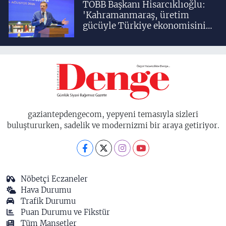
TOBB Başkanı Hisarcıklıoğlu:
'Kahramanmaraş, üretim
gücüyle Türkiye ekonomisinin
lokomotif şehirlerinden
birisidir'
gaziantepdengecom, yepyeni temasıyla sizleri
buluştururken, sadelik ve modernizmi bir araya getiriyor.
Nöbetçi Eczaneler
Hava Durumu
Trafik Durumu
Puan Durumu ve Fikstür
Tüm Manşetler