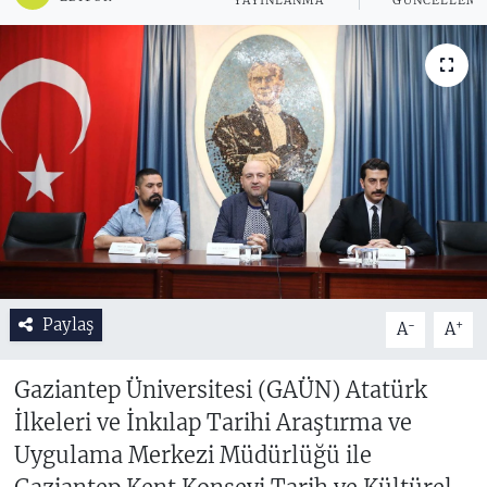
YAYINLANMA
GÜNCELLEM
Paylaş
-
+
A
A
Gaziantep Üniversitesi (GAÜN) Atatürk
İlkeleri ve İnkılap Tarihi Araştırma ve
Uygulama Merkezi Müdürlüğü ile