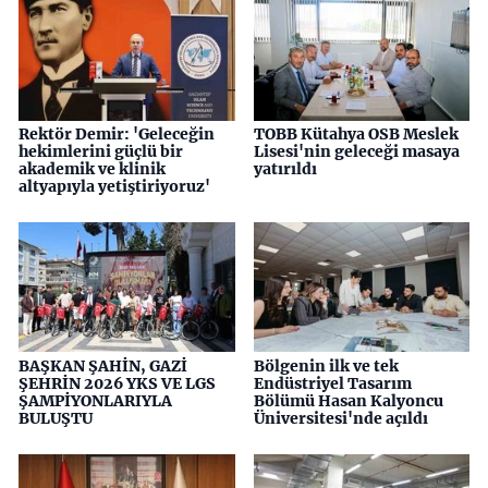
Rektör Demir: 'Geleceğin
TOBB Kütahya OSB Meslek
hekimlerini güçlü bir
Lisesi'nin geleceği masaya
akademik ve klinik
yatırıldı
altyapıyla yetiştiriyoruz'
BAŞKAN ŞAHİN, GAZİ
Bölgenin ilk ve tek
ŞEHRİN 2026 YKS VE LGS
Endüstriyel Tasarım
ŞAMPİYONLARIYLA
Bölümü Hasan Kalyoncu
BULUŞTU
Üniversitesi'nde açıldı