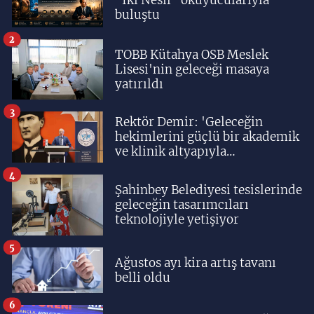
buluştu
2
TOBB Kütahya OSB Meslek
Lisesi'nin geleceği masaya
yatırıldı
3
Rektör Demir: 'Geleceğin
hekimlerini güçlü bir akademik
ve klinik altyapıyla
yetiştiriyoruz'
4
Şahinbey Belediyesi tesislerinde
geleceğin tasarımcıları
teknolojiyle yetişiyor
5
Ağustos ayı kira artış tavanı
belli oldu
6