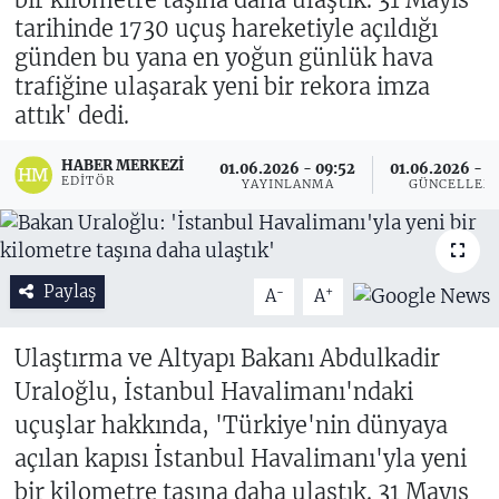
tarihinde 1730 uçuş hareketiyle açıldığı
günden bu yana en yoğun günlük hava
trafiğine ulaşarak yeni bir rekora imza
attık' dedi.
HABER MERKEZI
01.06.2026 - 09:52
01.06.2026 - 1
EDITÖR
YAYINLANMA
GÜNCELLEM
Paylaş
-
+
A
A
Ulaştırma ve Altyapı Bakanı Abdulkadir
Uraloğlu, İstanbul Havalimanı'ndaki
uçuşlar hakkında, 'Türkiye'nin dünyaya
açılan kapısı İstanbul Havalimanı'yla yeni
bir kilometre taşına daha ulaştık. 31 Mayıs