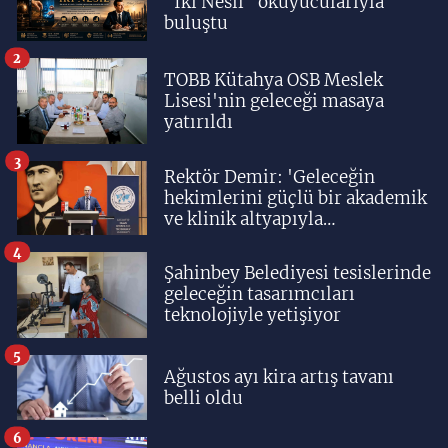
"İki Nesil" okuyucularıyla
buluştu
2
TOBB Kütahya OSB Meslek
Lisesi'nin geleceği masaya
yatırıldı
3
Rektör Demir: 'Geleceğin
hekimlerini güçlü bir akademik
ve klinik altyapıyla
yetiştiriyoruz'
4
Şahinbey Belediyesi tesislerinde
geleceğin tasarımcıları
teknolojiyle yetişiyor
5
Ağustos ayı kira artış tavanı
belli oldu
6