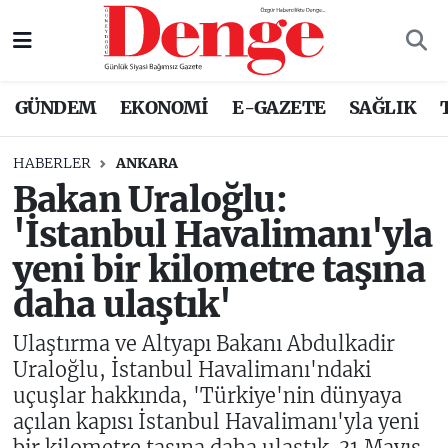
Nöbetçi Eczaneler
GÜNDEM
EKONOMİ
E-GAZETE
SAĞLIK
Hava Durumu
HABERLER
ANKARA
Trafik Durumu
Bakan Uraloğlu:
'İstanbul Havalimanı'yla
Süper Lig Puan Durumu ve Fikstür
yeni bir kilometre taşına
Tüm Manşetler
daha ulaştık'
Son Dakika Haberleri
Ulaştırma ve Altyapı Bakanı Abdulkadir
Uraloğlu, İstanbul Havalimanı'ndaki
Haber Arşivi
uçuşlar hakkında, 'Türkiye'nin dünyaya
açılan kapısı İstanbul Havalimanı'yla yeni
bir kilometre taşına daha ulaştık. 31 Mayıs