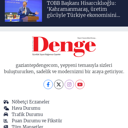
TOBB Başkanı Hisarcıklıoğlu:
'Kahramanmaraş, üretim
gücüyle Türkiye ekonomisinin
lokomotif şehirlerinden
birisidir'
gaziantepdengecom, yepyeni temasıyla sizleri
buluştururken, sadelik ve modernizmi bir araya getiriyor.
Nöbetçi Eczaneler
Hava Durumu
Trafik Durumu
Puan Durumu ve Fikstür
Tüm Manşetler