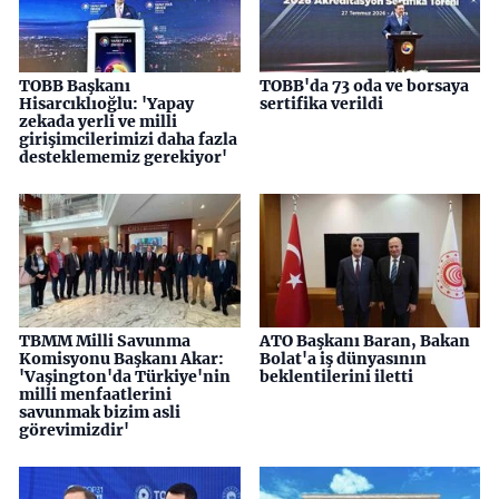
TOBB Başkanı
TOBB'da 73 oda ve borsaya
Hisarcıklıoğlu: 'Yapay
sertifika verildi
zekada yerli ve milli
girişimcilerimizi daha fazla
desteklememiz gerekiyor'
TBMM Milli Savunma
ATO Başkanı Baran, Bakan
Komisyonu Başkanı Akar:
Bolat'a iş dünyasının
'Vaşington'da Türkiye'nin
beklentilerini iletti
milli menfaatlerini
savunmak bizim asli
görevimizdir'